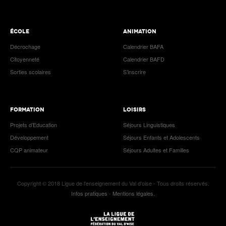
ÉCOLE
ANIMATION
Décrochage
Calendrier BAFA
Citoyenneté
Calendrier BAFD
Sorties scolaires
S’inscrire
FORMATION
LOISIRS
Projets d’Education
Séjours Linguistiques
Développement
Séjours Enfants et Adolescents
CQP animateur
Séjours Adultes et Familles
Copyright © 2018 Ligue de l'enseignement du Val d'oise - Tous droits réservés.
Infos pratiques
-
Mentions légales.