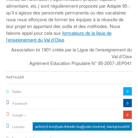
alimentaire, etc.) sont régulièrement proposés par Adapte 95 ;
qu’il s’agisse des personnels permanents ou des vacataires
nous nous efforçons de former les équipes à la réussite de
leur projet en apportant des outils et des méthodes. Nous
faisons appel pour cela aux
formateurs de la ligue de
l’enseignement du Val d’Oise
.
Association loi 1901 créée par la Ligue de l’enseignement du
Val d’Oise
Agrément Education Populaire N° 95-2007-JEP041
Partager
0
Twitter
0
Facebook
0
Google +
active){li-icon[type=linkedin-bug][color=inverse] .background{fill
Linkedin