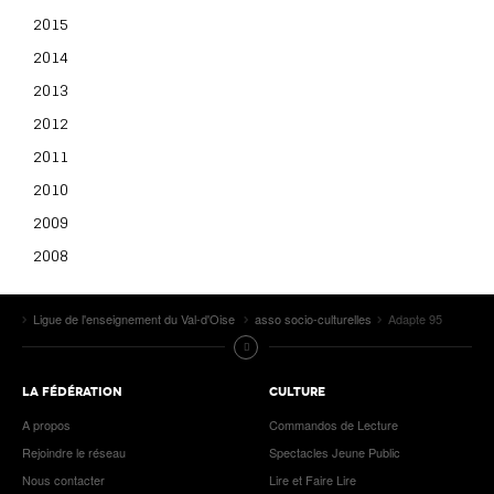
2015
2014
2013
2012
2011
2010
2009
2008
Ligue de l'enseignement du Val-d'Oise
asso socio-culturelles
Adapte 95
LA FÉDÉRATION
CULTURE
A propos
Commandos de Lecture
Rejoindre le réseau
Spectacles Jeune Public
Nous contacter
Lire et Faire Lire