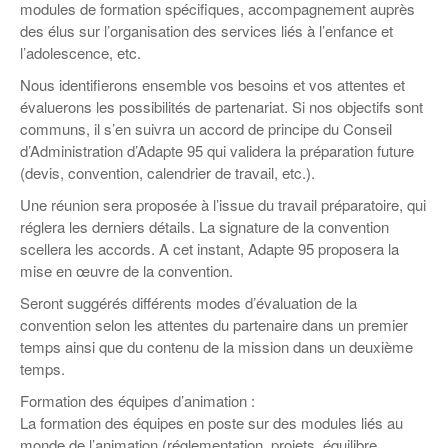
Coordonnées départementales
Espace bénévoles
modules de formation spécifiques, accompagnement auprès
Education aux médias
des élus sur l’organisation des services liés à l’enfance et
Malle pédagogique « Parcours d’exils
… Formations BAFD
Actualités loisirs
Story play’r
d’hier et d’aujourd’hui »
Les veilleurs de l’info
Education verte
l’adolescence, etc.
Pour s’inscrire
La ligue 95 et Recyclivre
Nous identifierons ensemble vos besoins et vos attentes et
Formation Eco-délégué.es
Actualité Ecole
évaluerons les possibilités de partenariat. Si nos objectifs sont
Lutte contre l’illettrisme
communs, il s’en suivra un accord de principe du Conseil
d’Administration d’Adapte 95 qui validera la préparation future
(devis, convention, calendrier de travail, etc.).
Une réunion sera proposée à l’issue du travail préparatoire, qui
réglera les derniers détails. La signature de la convention
scellera les accords. A cet instant, Adapte 95 proposera la
mise en œuvre de la convention.
Seront suggérés différents modes d’évaluation de la
convention selon les attentes du partenaire dans un premier
temps ainsi que du contenu de la mission dans un deuxième
temps.
Formation des équipes d’animation :
La formation des équipes en poste sur des modules liés au
monde de l’animation (réglementation, projets, équilibre