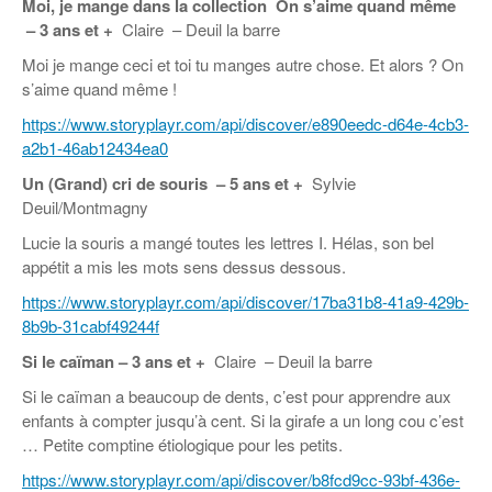
Moi, je mange dans la collection On s’aime quand même
–
3 ans et +
Claire – Deuil la barre
Moi je mange ceci et toi tu manges autre chose. Et alors ? On
s’aime quand même !
https://www.storyplayr.com/api/discover/e890eedc-d64e-4cb3-
a2b1-46ab12434ea0
Un (Grand) cri de souris – 5 ans et +
Sylvie
Deuil/Montmagny
Lucie la souris a mangé toutes les lettres I. Hélas, son bel
appétit a mis les mots sens dessus dessous.
https://www.storyplayr.com/api/discover/17ba31b8-41a9-429b-
8b9b-31cabf49244f
Si le caïman
–
3 ans et +
Claire – Deuil la barre
Si le caïman a beaucoup de dents, c’est pour apprendre aux
enfants à compter jusqu’à cent. Si la girafe a un long cou c’est
… Petite comptine étiologique pour les petits.
https://www.storyplayr.com/api/discover/b8fcd9cc-93bf-436e-