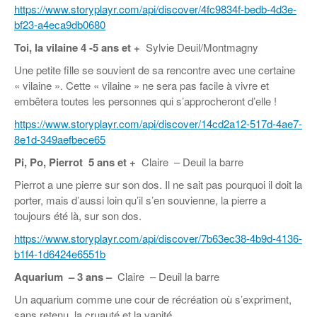
https://www.storyplayr.com/api/discover/4fc9834f-bedb-4d3e-
bf23-a4eca9db0680
Toi, la vilaine
4 -5 ans et +
Sylvie Deuil/Montmagny
Une petite fille se souvient de sa rencontre avec une certaine
« vilaine ». Cette « vilaine » ne sera pas facile à vivre et
embêtera toutes les personnes qui s’approcheront d’elle !
https://www.storyplayr.com/api/discover/14cd2a12-517d-4ae7-
8e1d-349aefbece65
Pi, Po, Pierrot
5 ans et +
Claire – Deuil la barre
Pierrot a une pierre sur son dos. Il ne sait pas pourquoi il doit la
porter, mais d’aussi loin qu’il s’en souvienne, la pierre a
toujours été là, sur son dos.
https://www.storyplayr.com/api/discover/7b63ec38-4b9d-4136-
b1f4-1d6424e6551b
Aquarium –
3 ans –
Claire – Deuil la barre
Un aquarium comme une cour de récréation où s’expriment,
sans retenu, la cruauté et la vanité.