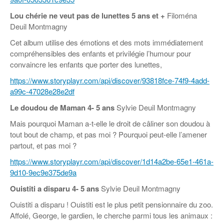
Lou chérie ne veut pas de lunettes
5 ans et +
Filoména
Deuil Montmagny
Cet album utilise des émotions et des mots immédiatement
compréhensibles des enfants et privilégie l’humour pour
convaincre les enfants que porter des lunettes,
https://www.storyplayr.com/api/discover/93818fce-74f9-4add-
a99c-47028e28e2df
Le doudou de Maman
4- 5 ans
Sylvie Deuil Montmagny
Mais pourquoi Maman a-t-elle le droit de câliner son doudou à
tout bout de champ, et pas moi ? Pourquoi peut-elle l’amener
partout, et pas moi ?
https://www.storyplayr.com/api/discover/1d14a2be-65e1-461a-
9d10-9ec9e375de9a
Ouistiti a disparu
4- 5 ans
Sylvie Deuil Montmagny
Ouistiti a disparu ! Ouistiti est le plus petit pensionnaire du zoo.
Affolé, George, le gardien, le cherche parmi tous les animaux :