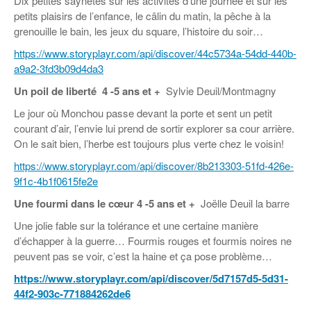
Dix petites saynètes sur les activités d’une journée et sur les
petits plaisirs de l’enfance, le câlin du matin, la pêche à la
grenouille le bain, les jeux du square, l’histoire du soir…
https://www.storyplayr.com/api/discover/44c5734a-54dd-440b-
a9a2-3fd3b09d4da3
Un poil de liberté
4 -5 ans et +
Sylvie Deuil/Montmagny
Le jour où Monchou passe devant la porte et sent un petit
courant d’air, l’envie lui prend de sortir explorer sa cour arrière.
On le sait bien, l’herbe est toujours plus verte chez le voisin!
https://www.storyplayr.com/api/discover/8b213303-51fd-426e-
9f1c-4b1f0615fe2e
Une fourmi dans le cœur
4 -5 ans et +
Joëlle Deuil la barre
Une jolie fable sur la tolérance et une certaine manière
d’échapper à la guerre… Fourmis rouges et fourmis noires ne
peuvent pas se voir, c’est la haine et ça pose problème…
https://www.storyplayr.com/api/discover/5d7157d5-5d31-
44f2-903c-771884262de6