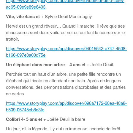
https://www.storyplayr.com/api/discover/d4cb54df-d5f0-4e93-
ac65-09e9e89e6403
Vite, vite
4ans et
+ Sylvie Deuil Montmagny
Hervé est un grand rêveur… Quand il marche, il rêve que ses
chaussures sont deux voitures noires qui font la course sur le
trottoir.
https://www.storyplayr.com/api/discover/04015542-e747-4508-
b166-097e3a00d75e
Un éléphant dans mon arbre –
4 ans et +
Joëlle Deuil
Perchée tout en haut d’un arbre, une petite fille rencontre un
éléphant qui tricote en attendant son train. Après de longues
conversations, des démonstrations d’acrobaties et des parties
de cartes
https://www.storyplayr.com/api/discover/098a7172-28ea-48a8-
b509-06745cb8d3fe
Colibri
4- 5 ans et +
Joëlle Deuil la barre
Un jour, dit la légende, il y eut un immense incendie de forêt.