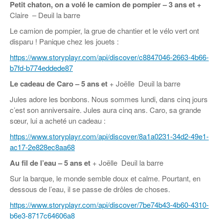
Coordonnées départementales
Espace bénévoles
Petit chaton, on a volé le camion de pompier – 3 ans et +
Education aux médias
Claire – Deuil la barre
Malle pédagogique « Parcours d’exils
… Formations BAFD
Actualités loisirs
Story play’r
d’hier et d’aujourd’hui »
Les veilleurs de l’info
Education verte
Le camion de pompier, la grue de chantier et le vélo vert ont
Pour s’inscrire
La ligue 95 et Recyclivre
disparu ! Panique chez les jouets :
Formation Eco-délégué.es
Actualité Ecole
https://www.storyplayr.com/api/discover/c8847046-2663-4b66-
Lutte contre l’illettrisme
b7fd-b774eddede87
Le cadeau de Caro – 5 ans et
+ Joëlle Deuil la barre
Jules adore les bonbons. Nous sommes lundi, dans cinq jours
c’est son anniversaire. Jules aura cinq ans. Caro, sa grande
sœur, lui a acheté un cadeau :
https://www.storyplayr.com/api/discover/8a1a0231-34d2-49e1-
ac17-2e828ec8aa68
Au fil de l’eau – 5 ans et
+ Joëlle Deuil la barre
Sur la barque, le monde semble doux et calme. Pourtant, en
dessous de l’eau, il se passe de drôles de choses.
https://www.storyplayr.com/api/discover/7be74b43-4b60-4310-
b6e3-8717c64606a8