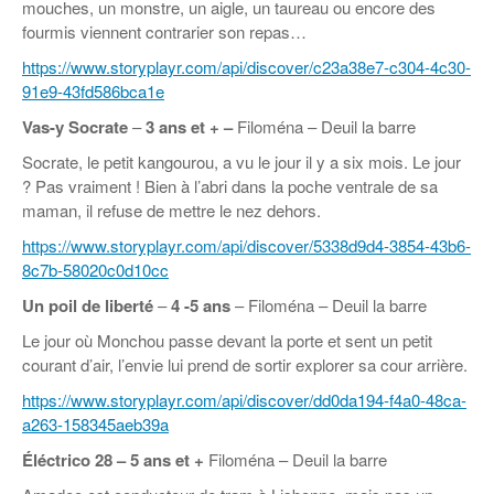
mouches, un monstre, un aigle, un taureau ou encore des
fourmis viennent contrarier son repas…
https://www.storyplayr.com/api/discover/c23a38e7-c304-4c30-
91e9-43fd586bca1e
Vas-y Socrate
–
3 ans et + –
Filoména – Deuil la barre
Socrate, le petit kangourou, a vu le jour il y a six mois. Le jour
? Pas vraiment ! Bien à l’abri dans la poche ventrale de sa
maman, il refuse de mettre le nez dehors.
https://www.storyplayr.com/api/discover/5338d9d4-3854-43b6-
8c7b-58020c0d10cc
Un poil de liberté
–
4 -5 ans
– Filoména – Deuil la barre
Le jour où Monchou passe devant la porte et sent un petit
courant d’air, l’envie lui prend de sortir explorer sa cour arrière.
https://www.storyplayr.com/api/discover/dd0da194-f4a0-48ca-
a263-158345aeb39a
Éléctrico
28
– 5 ans et +
Filoména – Deuil la barre