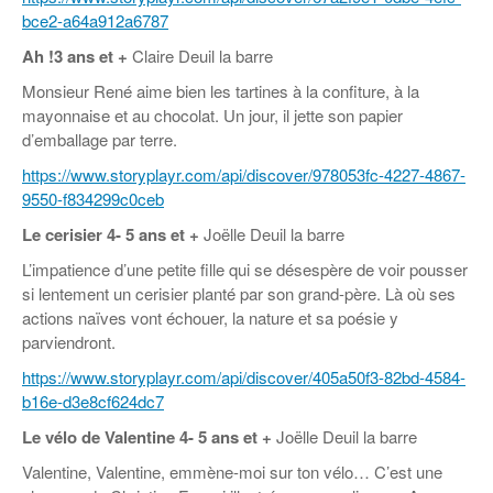
bce2-a64a912a6787
Ah !
3 ans
et +
Claire Deuil la barre
Monsieur René aime bien les tartines à la confiture, à la
mayonnaise et au chocolat. Un jour, il jette son papier
d’emballage par terre.
https://www.storyplayr.com/api/discover/978053fc-4227-4867-
9550-f834299c0ceb
Le cerisier
4- 5 ans et +
Joëlle Deuil la barre
L’impatience d’une petite fille qui se désespère de voir pousser
si lentement un cerisier planté par son grand-père. Là où ses
actions naïves vont échouer, la nature et sa poésie y
parviendront.
https://www.storyplayr.com/api/discover/405a50f3-82bd-4584-
b16e-d3e8cf624dc7
Le vélo de Valentine
4- 5 ans et +
Joëlle Deuil la barre
Valentine, Valentine, emmène-moi sur ton vélo… C’est une