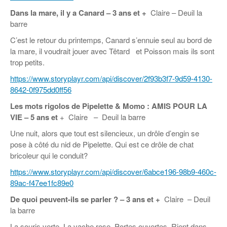
Dans la mare, il y a Canard
–
3 ans et +
Claire – Deuil la
barre
C’est le retour du printemps, Canard s’ennuie seul au bord de
la mare, il voudrait jouer avec Têtard et Poisson mais ils sont
trop petits.
https://www.storyplayr.com/api/discover/2f93b3f7-9d59-4130-
8642-0f975dd0ff56
Les mots rigolos de Pipelette & Momo : AMIS POUR LA
VIE
– 5 ans et
+ Claire – Deuil la barre
Une nuit, alors que tout est silencieux, un drôle d’engin se
pose à côté du nid de Pipelette. Qui est ce drôle de chat
bricoleur qui le conduit?
https://www.storyplayr.com/api/discover/6abce196-98b9-460c-
89ac-f47ee1fc89e0
De quoi peuvent-ils se parler ?
–
3 ans et +
Claire – Deuil
la barre
La souris verte, La vache rose, Portes ouvertes, Rient dans