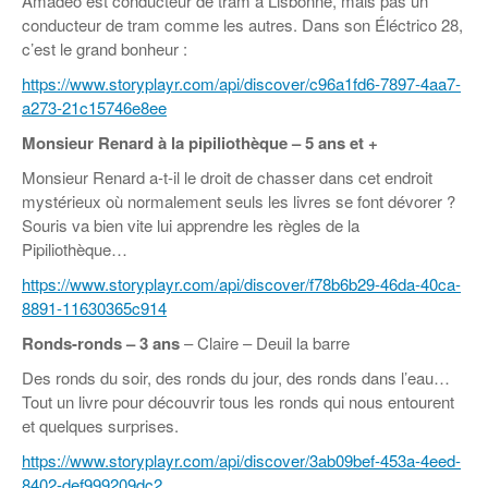
Amadeo est conducteur de tram à Lisbonne, mais pas un
conducteur de tram comme les autres. Dans son Éléctrico 28,
c’est le grand bonheur :
https://www.storyplayr.com/api/discover/c96a1fd6-7897-4aa7-
a273-21c15746e8ee
Monsieur Renard à la pipiliothèque
– 5 ans et +
Monsieur Renard a-t-il le droit de chasser dans cet endroit
mystérieux où normalement seuls les livres se font dévorer ?
Souris va bien vite lui apprendre les règles de la
Pipiliothèque…
https://www.storyplayr.com/api/discover/f78b6b29-46da-40ca-
8891-11630365c914
Ronds-ronds
–
3 ans
– Claire – Deuil la barre
Des ronds du soir, des ronds du jour, des ronds dans l’eau…
Tout un livre pour découvrir tous les ronds qui nous entourent
et quelques surprises.
https://www.storyplayr.com/api/discover/3ab09bef-453a-4eed-
8402-def999209dc2