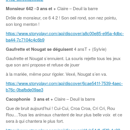
Monsieur 642
–
3 ans et +
Claire – Deuil la barre
Drôle de monsieur, ce 6 4 2 ! Son oeil rond, son nez pointu,
son long menton !
https://www.storyplayr.com/api/discover/a8c00e85-e95a-4dbc-
ba44-7c7104c4c6b9
Gaufrette et Nougat se déguisent
4 ansT + (Sylvie)
Gaufrette et Nougat s’ennuient. La souris rejette tous les jeux
que son ami propose et refuse de jouer
à la mariée, même pour rigoler. Vexé, Nougat s’en va.
https://www.storyplayr.com/api/discover/6cae541f-7539-4aec-
b76c-0bafbde09ae3
Cacophonie
3 ans et +
Claire – Deuil la barre
Que de bruit aujourd’hui ! Cui-Cui, Croa Croa, Cri Cri, Rou
Rou…Tous les animaux chantent de leur plus belle voix et ce
sera à qui chantera le plus fort.