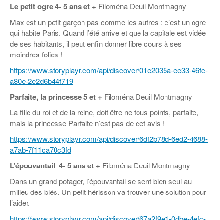
Le petit ogre
4- 5 ans et +
Filoména Deuil Montmagny
Max est un petit garçon pas comme les autres : c’est un ogre
qui habite Paris. Quand l’été arrive et que la capitale est vidée
de ses habitants, il peut enfin donner libre cours à ses
moindres folies !
https://www.storyplayr.com/api/discover/01e2035a-ee33-46fc-
a80e-2e2d6b44f719
Parfaite, la princesse 5 et +
Filoména Deuil Montmagny
La fille du roi et de la reine, doit être ne tous points, parfaite,
mais la princesse Parfaite n’est pas de cet avis !
https://www.storyplayr.com/api/discover/6df2b78d-6ed2-4688-
a7ab-7f11ca70c3fd
L’épouvantail
4- 5 ans et +
Filoména Deuil Montmagny
Dans un grand potager, l’épouvantail se sent bien seul au
milieu des blés. Un petit hérisson va trouver une solution pour
l’aider.
https://www.storyplayr.com/api/discover/67a2f9e1-0dbe-4efc-