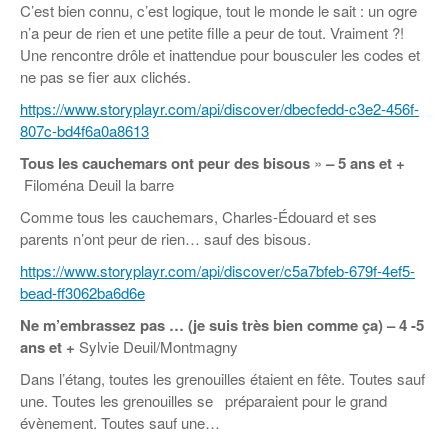
C’est bien connu, c’est logique, tout le monde le sait : un ogre
n’a peur de rien et une petite fille a peur de tout. Vraiment ?!
Une rencontre drôle et inattendue pour bousculer les codes et
ne pas se fier aux clichés.
https://www.storyplayr.com/api/discover/dbecfedd-c3e2-456f-
807c-bd4f6a0a8613
Tous les cauchemars ont peur des bisous
»
– 5 ans et +
Filoména Deuil la barre
Comme tous les cauchemars, Charles-Édouard et ses
parents n’ont peur de rien… sauf des bisous.
https://www.storyplayr.com/api/discover/c5a7bfeb-679f-4ef5-
bead-ff3062ba6d6e
Ne m’embrassez pas … (je suis très bien comme ça) – 4 -5
ans et +
Sylvie Deuil/Montmagny
Dans l’étang, toutes les grenouilles étaient en fête. Toutes sauf
une. Toutes les grenouilles se préparaient pour le grand
évènement. Toutes sauf une…