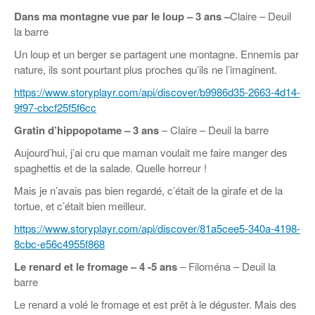
Dans ma montagne vue par le loup – 3 ans –
Claire – Deuil
la barre
Un loup et un berger se partagent une montagne. Ennemis par
nature, ils sont pourtant plus proches qu’ils ne l’imaginent.
https://www.storyplayr.com/api/discover/b9986d35-2663-4d14-
9f97-cbcf25f5f6cc
Gratin d’hippopotame
– 3 ans
– Claire – Deuil la barre
Aujourd’hui, j’ai cru que maman voulait me faire manger des
spaghettis et de la salade. Quelle horreur !
Mais je n’avais pas bien regardé, c’était de la girafe et de la
tortue, et c’était bien meilleur.
https://www.storyplayr.com/api/discover/81a5cee5-340a-4198-
8cbc-e56c4955f868
Le renard et le fromage – 4 -5 ans
– Filoména – Deuil la
barre
Le renard a volé le fromage et est prêt à le déguster. Mais des