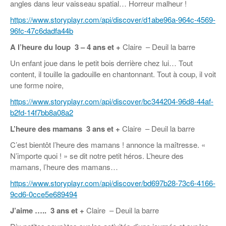
angles dans leur vaisseau spatial… Horreur malheur !
https://www.storyplayr.com/api/discover/d1abe96a-964c-4569-
96fc-47c6dadfa44b
A l’heure du loup
3 – 4 ans et +
Claire – Deuil la barre
Un enfant joue dans le petit bois derrière chez lui… Tout
content, il touille la gadouille en chantonnant. Tout à coup, il voit
une forme noire,
https://www.storyplayr.com/api/discover/bc344204-96d8-44af-
b2fd-14f7bb8a08a2
L’heure des mamans
3 ans et +
Claire – Deuil la barre
C’est bientôt l’heure des mamans ! annonce la maîtresse. «
N’importe quoi ! » se dit notre petit héros. L’heure des
mamans, l’heure des mamans…
https://www.storyplayr.com/api/discover/bd697b28-73c6-4166-
9cd6-0cce5e689494
J’aime …..
3 ans et +
Claire – Deuil la barre