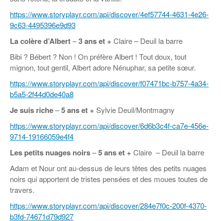
https://www.storyplayr.com/api/discover/4ef57744-4631-4e26-
9c63-4495396e9d93
La colère d’Albert
–
3 ans et +
Claire – Deuil la barre
Bibi ? Bébert ? Non ! On préfère Albert ! Tout doux, tout
mignon, tout gentil, Albert adore Nénuphar, sa petite sœur.
https://www.storyplayr.com/api/discover/f07471bc-b757-4a34-
b5a5-2f44d0de40a8
Je suis riche
–
5 ans et +
Sylvie Deuil/Montmagny
https://www.storyplayr.com/api/discover/6d6b3c4f-ca7e-456e-
9714-19166059e4f4
Les petits nuages noirs
–
5 ans et +
Claire – Deuil la barre
Adam et Nour ont au-dessus de leurs têtes des petits nuages
noirs qui apportent de tristes pensées et des moues toutes de
travers.
https://www.storyplayr.com/api/discover/284e7f0c-200f-4370-
b3fd-74671d79d927