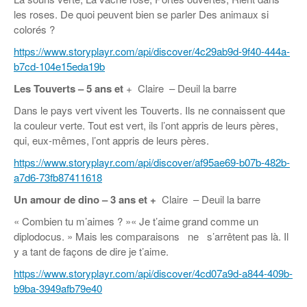
les roses. De quoi peuvent bien se parler Des animaux si
colorés ?
https://www.storyplayr.com/api/discover/4c29ab9d-9f40-444a-
b7cd-104e15eda19b
Les Touverts –
5 ans et
+ Claire – Deuil la barre
Dans le pays vert vivent les Touverts. Ils ne connaissent que
la couleur verte. Tout est vert, ils l’ont appris de leurs pères,
qui, eux-mêmes, l’ont appris de leurs pères.
https://www.storyplayr.com/api/discover/af95ae69-b07b-482b-
a7d6-73fb87411618
Un amour de dino
–
3 ans et +
Claire – Deuil la barre
« Combien tu m’aimes ? »« Je t’aime grand comme un
diplodocus. » Mais les comparaisons ne s’arrêtent pas là. Il
y a tant de façons de dire je t’aime.
https://www.storyplayr.com/api/discover/4cd07a9d-a844-409b-
b9ba-3949afb79e40