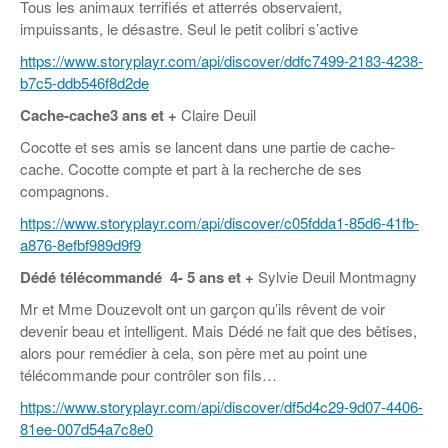
Tous les animaux terrifiés et atterrés observaient,
impuissants, le désastre. Seul le petit colibri s’active
https://www.storyplayr.com/api/discover/ddfc7499-2183-4238-
b7c5-ddb546f8d2de
Cache-cache
3 ans et +
Claire Deuil
Cocotte et ses amis se lancent dans une partie de cache-
cache. Cocotte compte et part à la recherche de ses
compagnons.
https://www.storyplayr.com/api/discover/c05fdda1-85d6-41fb-
a876-8efbf989d9f9
Dédé télécommandé
4- 5 ans et +
Sylvie Deuil Montmagny
Mr et Mme Douzevolt ont un garçon qu’ils rêvent de voir
devenir beau et intelligent. Mais Dédé ne fait que des bêtises,
alors pour remédier à cela, son père met au point une
télécommande pour contrôler son fils…
https://www.storyplayr.com/api/discover/df5d4c29-9d07-4406-
81ee-007d54a7c8e0