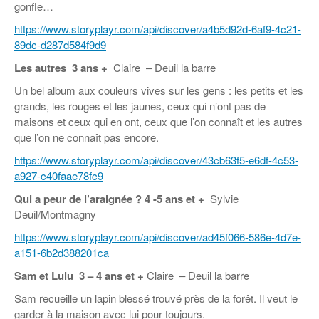
gonfle…
https://www.storyplayr.com/api/discover/a4b5d92d-6af9-4c21-
89dc-d287d584f9d9
Les autres
3
ans +
Claire – Deuil la barre
Un bel album aux couleurs vives sur les gens : les petits et les
grands, les rouges et les jaunes, ceux qui n’ont pas de
maisons et ceux qui en ont, ceux que l’on connaît et les autres
que l’on ne connaît pas encore.
https://www.storyplayr.com/api/discover/43cb63f5-e6df-4c53-
a927-c40faae78fc9
Qui a peur de l’araignée
?
4 -5 ans et +
Sylvie
Deuil/Montmagny
https://www.storyplayr.com/api/discover/ad45f066-586e-4d7e-
a151-6b2d388201ca
Sam et Lulu 3 – 4 ans et +
Claire – Deuil la barre
Sam recueille un lapin blessé trouvé près de la forêt. Il veut le
garder à la maison avec lui pour toujours.