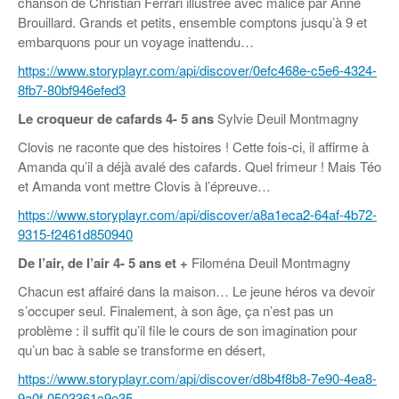
chanson de Christian Ferrari illustrée avec malice par Anne
Brouillard. Grands et petits, ensemble comptons jusqu’à 9 et
embarquons pour un voyage inattendu…
https://www.storyplayr.com/api/discover/0efc468e-c5e6-4324-
8fb7-80bf946efed3
Le croqueur de cafards
4- 5 ans
Sylvie Deuil Montmagny
Clovis ne raconte que des histoires ! Cette fois-ci, il affirme à
Amanda qu’il a déjà avalé des cafards. Quel frimeur ! Mais Téo
et Amanda vont mettre Clovis à l’épreuve…
https://www.storyplayr.com/api/discover/a8a1eca2-64af-4b72-
9315-f2461d850940
De l’air, de l’air
4- 5 ans et +
Filoména Deuil Montmagny
Chacun est affairé dans la maison… Le jeune héros va devoir
s’occuper seul. Finalement, à son âge, ça n’est pas un
problème : il suffit qu’il file le cours de son imagination pour
qu’un bac à sable se transforme en désert,
https://www.storyplayr.com/api/discover/d8b4f8b8-7e90-4ea8-
9a0f-0503361c9e35