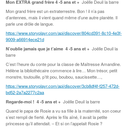
Mon EXTRA grand frère
4 -5 ans et +
Joëlle Deuil la barre
Mon grand frère est un extraterrestre. Bon ! il n’a pas
d’antennes, mais il vient quand même d’une autre planète. Il
parle une drôle de langue.
https://www.storyplayr.com/api/discover/804cd391-8c10-4e3f-
9009-a66914ece21d
N’oublie jamais que je t’aime
4 -5 ans et +
Joëlle Deuil la
barre
C’est l’heure du conte pour la classe de Maîtresse Amandine.
Hélène la bibliothécaire commence à lire… Mon trésor, petit
monstre, toutouille, p’tit pou, boubou, saucissette…,
https://www.storyplayr.com/api/discover/3cb8df4f-f257-472d-
bd52-2a7a2277c2aa
Regarde-moi !
4 -5 ans et +
Joëlle Deuil la barre
Quand le papa de Rosie a vu sa fille à la maternité, son coeur
s’est rempli de fierté. Après le fils aîné, il avait la petite
princesse qu’il attendait. – Et si on l’appelait Rosie ?