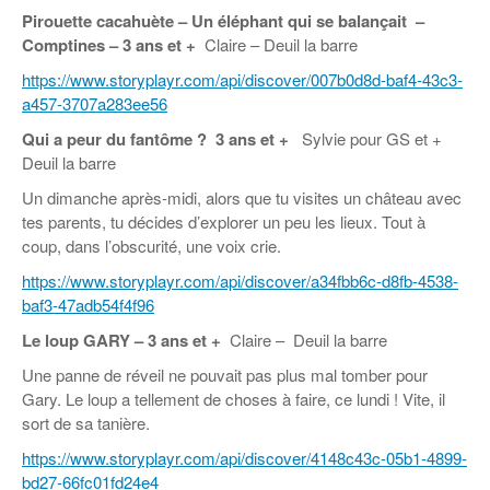
Pirouette cacahuète – Un éléphant qui se balançait –
Comptines
– 3 ans et +
Claire – Deuil la barre
https://www.storyplayr.com/api/discover/007b0d8d-baf4-43c3-
a457-3707a283ee56
Qui a peur du fantôme ? 3 ans et +
Sylvie pour GS et +
Deuil la barre
Un dimanche après-midi, alors que tu visites un château avec
tes parents, tu décides d’explorer un peu les lieux. Tout à
coup, dans l’obscurité, une voix crie.
https://www.storyplayr.com/api/discover/a34fbb6c-d8fb-4538-
baf3-47adb54f4f96
Le loup GARY –
3 ans et +
Claire – Deuil la barre
Une panne de réveil ne pouvait pas plus mal tomber pour
Gary. Le loup a tellement de choses à faire, ce lundi ! Vite, il
sort de sa tanière.
https://www.storyplayr.com/api/discover/4148c43c-05b1-4899-
bd27-66fc01fd24e4