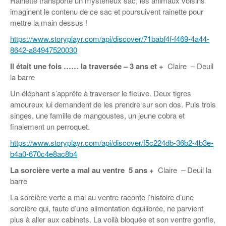
Rainette transporte un mystérieux sac, les animaux voisins
imaginent le contenu de ce sac et poursuivent rainette pour
mettre la main dessus !
https://www.storyplayr.com/api/discover/71babf4f-f469-4a44-
8642-a84947520030
Il était une fois …… la traversée
–
3 ans et +
Claire – Deuil
la barre
Un éléphant s’apprête à traverser le fleuve. Deux tigres
amoureux lui demandent de les prendre sur son dos. Puis trois
singes, une famille de mangoustes, un jeune cobra et
finalement un perroquet.
https://www.storyplayr.com/api/discover/f5c224db-36b2-4b3e-
b4a0-670c4e8ac8b4
La sorcière verte a mal au ventre 5 ans +
Claire – Deuil la
barre
La sorcière verte a mal au ventre raconte l’histoire d’une
sorcière qui, faute d’une alimentation équilibrée, ne parvient
plus à aller aux cabinets. La voilà bloquée et son ventre gonfle,