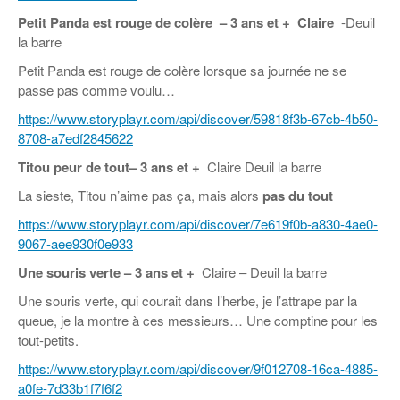
Petit Panda est rouge de colère
– 3 ans et +
Claire
-Deuil
la barre
Petit Panda est rouge de colère lorsque sa journée ne se
passe pas comme voulu…
https://www.storyplayr.com/api/discover/59818f3b-67cb-4b50-
8708-a7edf2845622
Titou peur de tout
– 3 ans et +
Claire Deuil la barre
La sieste, Titou n’aime pas ça, mais alors
pas du tout
https://www.storyplayr.com/api/discover/7e619f0b-a830-4ae0-
9067-aee930f0e933
Une souris verte
– 3 ans et +
Claire – Deuil la barre
Une souris verte, qui courait dans l’herbe, je l’attrape par la
queue, je la montre à ces messieurs… Une comptine pour les
tout-petits.
https://www.storyplayr.com/api/discover/9f012708-16ca-4885-
a0fe-7d33b1f7f6f2