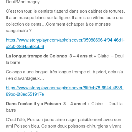
Deuil/Montmagny
C’est ton tour, le dentiste t’attend dans son cabinet de tortures.
Il a un masque blanc sur la figure. Il a mis en vitrine toute une
collection de dents…Comment échapper à ce monstre
sanguinaire ?
https://www.storyplayr.com/api/discover/05988696-4f94-46d1-
a2c0-2864aa68cbf6
La longue trompe de Colongo
3 – 4 ans et +
Claire – Deuil
la barre
Colongo a une longue, très longue trompe et, à priori, cela n’a
rien d’avantageux…
https://www.storyplayr.com/api/discover/8ff9eb78-6944-4838-
89bd-2f8ed551917e
Dans l’océan il y a Poisson
3 – 4 ans et +
Claire – Deuil la
barre
C’est l’été, Poisson jaune aime nager paisiblement avec son
ami Poisson bleu. Ce sont deux poissons-chirurgiens vivant