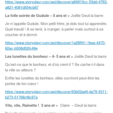
https://www.storyplayr.com/api/discover/a84910cc-53dd-4763-
a821-4081d554cb87
La folle soirée de Gudule
– 5 ans et +
Joëlle Deuil la barre
Je m’appelle Gudule. Mon petit frère, je dois tout lui apprendre.
Quel travail ! A se tenir, à manger, à parler mais surtout à se
coucher et à dormir.
https://www.storyplayr.com/api/discover/1a28ff41-1bea-4470-
92ac-b508d52fc49e
Les lunettes du bonheur
– 4- 5 ans et +
Joëlle Deuil la barre
Qu’est-ce que le bonheur, et d’où vient-il ? Se cache-t-il dans
la ville ou ailleurs ?
Enfile les lunettes du bonheur, elles ouvriront peut-être les
portes de ton cœur !
https://www.storyplayr.com/api/discover/63b02ad4-da79-4311-
b273-51768cf8c87a
Vite, vite, Rainette !
3 ans et +
Claire – Deuil la barre