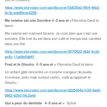
https://www.storyplayr.com/api/discover/f3d030e2-8fb4-46e2-
8c3b-edd89cdc6268
Ma voisine est une Sorcière
4 -5 ans et +
Filoména Deuil la
barre
Ma voisine est vraiment bizarre. Je crois bien que c’est une
sorcière. Elle met du sel dans son café et trempe ses carottes
dans son thé.
https://www.storyplayr.com/api/discover/067f0622-6bbf-4ca5-
ac8c-11ab8e5dbff1
Fred et le Gloutru
4 -5 ans et +
Filoména Deuil la barre
Un enfant gâté rencontre un monstre mangeur de jouets.
Immense, poilu mais surtout ventru, voilà qu’apparaît le
Gloutru..
https://www.storyplayr.com/api/discover/d2d5464a-fc59-4ad4-
8862-625015fc2a4d
Qui a peur du dentiste
4 -5 ans et +
Sylvie