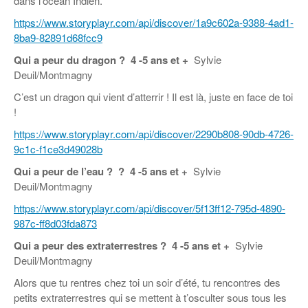
dans l’océan Indien.
https://www.storyplayr.com/api/discover/1a9c602a-9388-4ad1-
8ba9-82891d68fcc9
Qui a peur du dragon ?
4 -5 ans et +
Sylvie
Deuil/Montmagny
C’est un dragon qui vient d’atterrir ! Il est là, juste en face de toi
!
https://www.storyplayr.com/api/discover/2290b808-90db-4726-
9c1c-f1ce3d49028b
Qui a peur de l’eau ?
?
4 -5 ans et +
Sylvie
Deuil/Montmagny
https://www.storyplayr.com/api/discover/5f13ff12-795d-4890-
987c-ff8d03fda873
Qui a peur des extraterrestres ?
4 -5 ans et +
Sylvie
Deuil/Montmagny
Alors que tu rentres chez toi un soir d’été, tu rencontres des
petits extraterrestres qui se mettent à t’osculter sous tous les