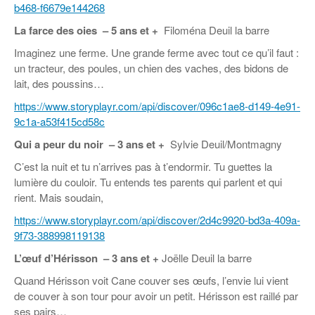
b468-f6679e144268
La farce des oies
– 5 ans et +
Filoména Deuil la barre
Imaginez une ferme. Une grande ferme avec tout ce qu’il faut :
un tracteur, des poules, un chien des vaches, des bidons de
lait, des poussins…
https://www.storyplayr.com/api/discover/096c1ae8-d149-4e91-
9c1a-a53f415cd58c
Qui a peur du noir
– 3 ans et +
Sylvie Deuil/Montmagny
C’est la nuit et tu n’arrives pas à t’endormir. Tu guettes la
lumière du couloir. Tu entends tes parents qui parlent et qui
rient. Mais soudain,
https://www.storyplayr.com/api/discover/2d4c9920-bd3a-409a-
9f73-388998119138
L’œuf d’Hérisson
– 3 ans et +
Joëlle Deuil la barre
Quand Hérisson voit Cane couver ses œufs, l’envie lui vient
de couver à son tour pour avoir un petit. Hérisson est raillé par
ses pairs…