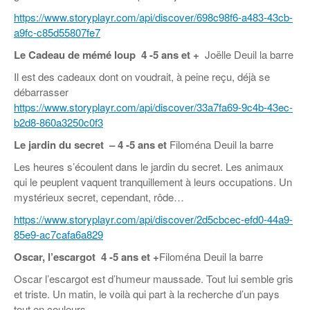
https://www.storyplayr.com/api/discover/698c98f6-a483-43cb-
a9fc-c85d55807fe7
Le Cadeau de mémé loup
4 -5 ans et +
Joëlle Deuil la barre
Il est des cadeaux dont on voudrait, à peine reçu, déjà se
débarrasser
https://www.storyplayr.com/api/discover/33a7fa69-9c4b-43ec-
b2d8-860a3250c0f3
Le jardin du secret
– 4 -5 ans et
Filoména Deuil la barre
Les heures s’écoulent dans le jardin du secret. Les animaux
qui le peuplent vaquent tranquillement à leurs occupations. Un
mystérieux secret, cependant, rôde…
https://www.storyplayr.com/api/discover/2d5cbcec-efd0-44a9-
85e9-ac7cafa6a829
Oscar, l’escargot
4 -5 ans et +
Filoména Deuil la barre
Oscar l’escargot est d’humeur maussade. Tout lui semble gris
et triste. Un matin, le voilà qui part à la recherche d’un pays
tout en couleurs.