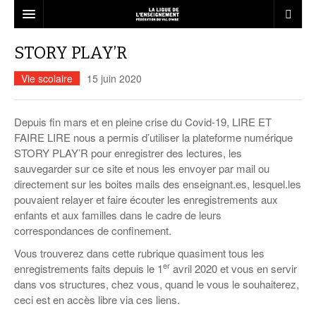
LA FÉDÉRATION
STORY PLAY’R
Qui sommes-nous ?
LE RÉSEAU
Vie scolaire
15 juin 2020
Projet Fédéral
Associations affiliées
L’ÉCOLE
Depuis fin mars et en pleine crise du Covid-19, LIRE ET
Vie statutaire de la fédération
Nous rejoindre
liberté d’expression
ANIMATION
FAIRE LIRE nous a permis d’utiliser la plateforme numérique
Ressources associatives
STORY PLAY’R pour enregistrer des lectures, les
Dispositifs Jeunesse
Le décrochage scolaire
BAFA – BAFD
LOISIRS
sauvegarder sur ce site et nous les envoyer par mail ou
Formations
Vie sportive
Service civique
Liens
Les ateliers relais
directement sur les boites mails des enseignant.es, lesquel.les
Education à la citoyenneté
Notre mission éducative en ACM
Emplois dans l’animation
L’esprit vacances pour tous
FORMATION
pouvaient relayer et faire écouter les enregistrements aux
Accompagnement
USEP Val d’Oise
Informations
Annuaire des services
Actualités Vie associative
Juniors associations
L’accompagnement à la scolarité
Formation des délégués élèves
Le BAFA
Démocratie participative
Ressources à l’animation
Séjours adultes et familles
enfants et aux familles dans le cadre de leurs
Le CQP animateur périscolaire
ACTUALITÉS
Assurances
correspondances de confinement.
UFOLEP Val d’Oise
Infographie
Actualités de la fédération
Campagnes de sensibilisation
Malle pédagogique Egalité Filles-
Le BAFD
Séjours enfants et adolescents
Conseil municipal de jeunes
Les structures d’accueil de mineurs
Séjours scolaires
Adapte 95
Qu’est-ce que c’est ?
Cap sur les projets d’Education !
Garçons
CONTACT
Vous trouverez dans cette rubrique quasiment tous les
Save the City : kit pédagogique contre
Recherche de mission
Jouons la carte de la fraternité
Calendrier des stages…
les discriminations
Séjours linguistiques
Les brevets et diplômes
er
enregistrements faits depuis le 1
Lire et faire lire
Actualités Animation
Organisation de la formation
avril 2020 et vous en servir
Actualités Formation
Egalité Femmes-Hommes
LES CHANTIERS
Guide du volontaire
dans vos structures, chez vous, quand le vous le souhaiterez,
Pas d’éducation, pas d’avenir !
… Formations générales BAFA
Commander nos brochures
Présentation
Spectacles jeune public
ceci est en accès libre via ces liens.
« Silence, on violence » Emprise et
Guide du tuteur
violence conjugale
… Approfondissements BAFA