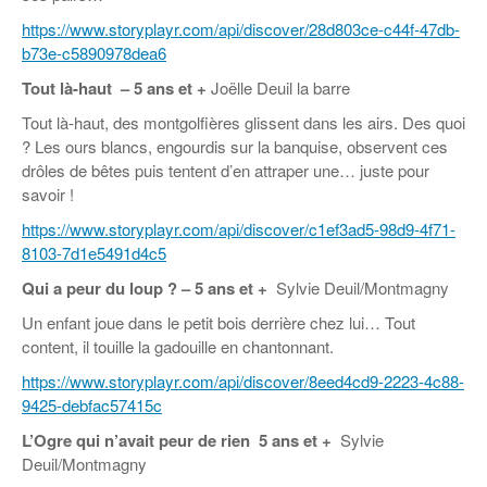
https://www.storyplayr.com/api/discover/28d803ce-c44f-47db-
b73e-c5890978dea6
Tout là-haut – 5 ans et +
Joëlle Deuil la barre
Tout là-haut, des montgolfières glissent dans les airs. Des quoi
? Les ours blancs, engourdis sur la banquise, observent ces
drôles de bêtes puis tentent d’en attraper une… juste pour
savoir !
https://www.storyplayr.com/api/discover/c1ef3ad5-98d9-4f71-
8103-7d1e5491d4c5
Qui a peur du loup ? – 5 ans et +
Sylvie Deuil/Montmagny
Un enfant joue dans le petit bois derrière chez lui… Tout
content, il touille la gadouille en chantonnant.
https://www.storyplayr.com/api/discover/8eed4cd9-2223-4c88-
9425-debfac57415c
L’Ogre qui n’avait peur de rien
5 ans et +
Sylvie
Deuil/Montmagny