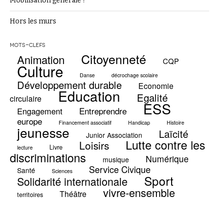
Mobilisation générale ?
Hors les murs
MOTS-CLEFS
Citoyenneté
Animation
CQP
Culture
Danse
décrochage scolaire
Développement durable
Economie
Education
Egalité
circulaire
ESS
Entreprendre
Engagement
europe
Financement associatif
Handicap
Histoire
jeunesse
Laïcité
Junior Association
Lutte contre les
Loisirs
Livre
lecture
discriminations
Numérique
musique
Service Civique
Santé
Sciences
Sport
Solidarité internationale
vivre-ensemble
Théâtre
territoires