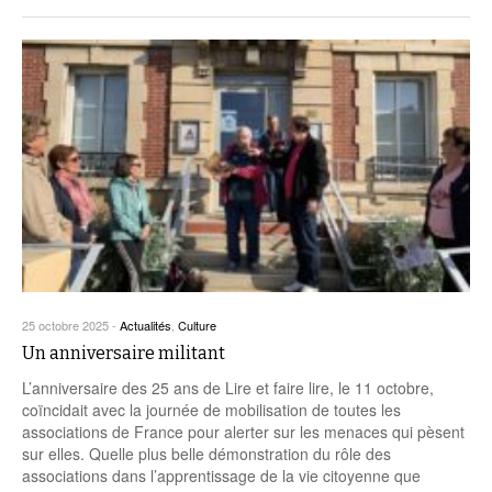
Coordonnées départementales
Espace bénévoles
Education aux médias
Malle pédagogique « Parcours d’exils
… Formations BAFD
Actualités loisirs
Story play’r
d’hier et d’aujourd’hui »
Les veilleurs de l’info
Education verte
Pour s’inscrire
La ligue 95 et Recyclivre
Formation Eco-délégué.es
Actualité Ecole
Lutte contre l’illettrisme
25 octobre 2025
-
Actualités
,
Culture
Un anniversaire militant
L’anniversaire des 25 ans de Lire et faire lire, le 11 octobre,
coïncidait avec la journée de mobilisation de toutes les
associations de France pour alerter sur les menaces qui pèsent
sur elles. Quelle plus belle démonstration du rôle des
associations dans l’apprentissage de la vie citoyenne que