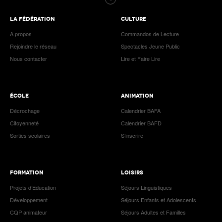
LA FÉDÉRATION
CULTURE
A propos
Commandos de Lecture
Rejoindre le réseau
Spectacles Jeune Public
Nous contacter
Lire et Faire Lire
ÉCOLE
ANIMATION
Décrochage
Calendrier BAFA
Citoyenneté
Calendrier BAFD
Sorties scolaires
S’inscrire
FORMATION
LOISIRS
Projets d’Education
Séjours Linguistiques
Développement
Séjours Enfants et Adolescents
CQP animateur
Séjours Adultes et Familles