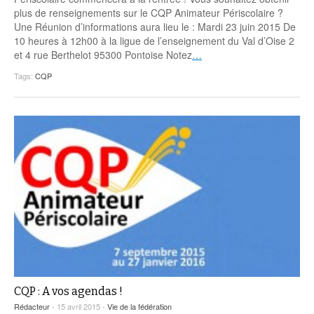
Coordonnées départementales
Espace bénévoles
Education aux médias
plus de renseignements sur le CQP Animateur Périscolaire ?
Malle pédagogique « Parcours d’exils
… Formations BAFD
Une Réunion d’informations aura lieu le : Mardi 23 juin 2015 De
Actualités loisirs
Story play’r
d’hier et d’aujourd’hui »
Les veilleurs de l’info
Education verte
10 heures à 12h00 à la ligue de l’enseignement du Val d’Oise 2
Pour s’inscrire
et 4 rue Berthelot 95300 Pontoise Notez
…
La ligue 95 et Recyclivre
Formation Eco-délégué.es
Actualité Ecole
Tags:
CQP
Lutte contre l’illettrisme
CQP : A vos agendas !
Rédacteur
- 15 avril 2015 -
Vie de la fédération