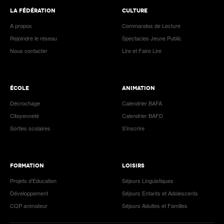
LA FÉDÉRATION
CULTURE
A propos
Commandos de Lecture
Rejoindre le réseau
Spectacles Jeune Public
Nous contacter
Lire et Faire Lire
ÉCOLE
ANIMATION
Décrochage
Calendrier BAFA
Citoyenneté
Calendrier BAFD
Sorties scolaires
S’inscrire
FORMATION
LOISIRS
Projets d’Education
Séjours Linguistiques
Développement
Séjours Enfants et Adolescents
CQP animateur
Séjours Adultes et Familles