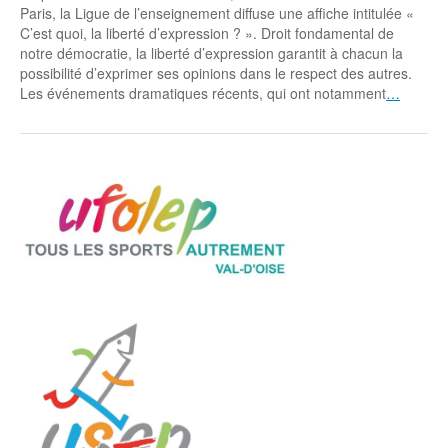
Coordonnées départementales
Espace bénévoles
Education aux médias
Paris, la Ligue de l’enseignement diffuse une affiche intitulée «
Malle pédagogique « Parcours d’exils
C’est quoi, la liberté d’expression ? ». Droit fondamental de
… Formations BAFD
Actualités loisirs
Story play’r
d’hier et d’aujourd’hui »
Les veilleurs de l’info
Education verte
notre démocratie, la liberté d’expression garantit à chacun la
Pour s’inscrire
possibilité d’exprimer ses opinions dans le respect des autres.
La ligue 95 et Recyclivre
Formation Eco-délégué.es
Actualité Ecole
Les événements dramatiques récents, qui ont notamment
…
Lutte contre l’illettrisme