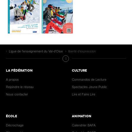
Ligue de l'enseignement du Val-d'Oise
liberté d’expression
LA FÉDÉRATION
CULTURE
A propos
Commandos de Lecture
Rejoindre le réseau
Spectacles Jeune Public
Nous contacter
Lire et Faire Lire
ÉCOLE
ANIMATION
Décrochage
Calendrier BAFA