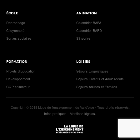
ÉCOLE
ANIMATION
Décrochage
Calendrier BAFA
Citoyenneté
Calendrier BAFD
Sorties scolaires
S’inscrire
FORMATION
LOISIRS
Projets d’Education
Séjours Linguistiques
Développement
Séjours Enfants et Adolescents
CQP animateur
Séjours Adultes et Familles
Copyright © 2018 Ligue de l'enseignement du Val d'oise - Tous droits réservés.
Infos pratiques
-
Mentions légales.