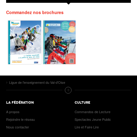
Commandez nos brochures
Ligue de l'enseignement du Val-d'Oise
LA FÉDÉRATION
CULTURE
A propos
Commandos de Lecture
Rejoindre le réseau
Spectacles Jeune Public
Nous contacter
Lire et Faire Lire