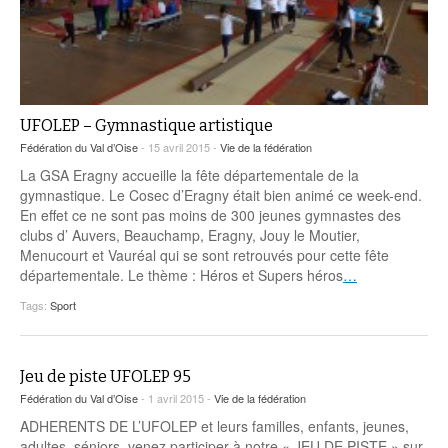
UFOLEP – Gymnastique artistique
Fédération du Val d’Oise
- 15 avril 2015 -
Vie de la fédération
La GSA Eragny accueille la fête départementale de la
gymnastique. Le Cosec d’Eragny était bien animé ce week-end.
En effet ce ne sont pas moins de 300 jeunes gymnastes des
clubs d’ Auvers, Beauchamp, Eragny, Jouy le Moutier,
Menucourt et Vauréal qui se sont retrouvés pour cette fête
départementale. Le thème : Héros et Supers héros
…
Tags:
Sport
Jeu de piste UFOLEP 95
Fédération du Val d’Oise
- 1 avril 2015 -
Vie de la fédération
ADHERENTS DE L’UFOLEP et leurs familles, enfants, jeunes,
adultes, séniors, venez participer à notre « JEU DE PISTE » sur