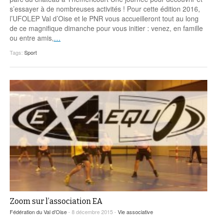
Coordonnées départementales
Espace bénévoles
Education aux médias
s’essayer à de nombreuses activités ! Pour cette édition 2016,
Malle pédagogique « Parcours d’exils
… Formations BAFD
l’UFOLEP Val d’Oise et le PNR vous accueilleront tout au long
Actualités loisirs
Story play’r
d’hier et d’aujourd’hui »
Les veilleurs de l’info
Education verte
de ce magnifique dimanche pour vous initier : venez, en famille
Pour s’inscrire
ou entre amis,
…
La ligue 95 et Recyclivre
Formation Eco-délégué.es
Actualité Ecole
Tags:
Sport
Lutte contre l’illettrisme
Zoom sur l’association EA
Fédération du Val d’Oise
- 8 décembre 2015 -
Vie associative