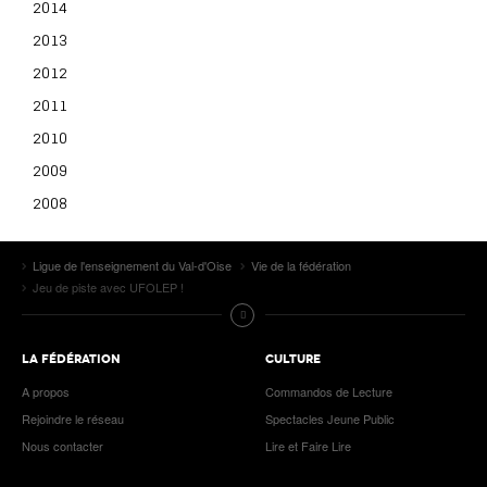
2014
2013
2012
2011
2010
2009
2008
Ligue de l'enseignement du Val-d'Oise
Vie de la fédération
Jeu de piste avec UFOLEP !
LA FÉDÉRATION
CULTURE
A propos
Commandos de Lecture
Rejoindre le réseau
Spectacles Jeune Public
Nous contacter
Lire et Faire Lire