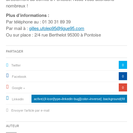
Coordonnées départementales
Espace bénévoles
Education aux médias
nombreux !
Malle pédagogique « Parcours d’exils
… Formations BAFD
Actualités loisirs
Story play’r
d’hier et d’aujourd’hui »
Les veilleurs de l’info
Plus d’informations :
Education verte
Par téléphone au : 01 30 31 89 39
Pour s’inscrire
La ligue 95 et Recyclivre
Formation Eco-délégué.es
Actualité Ecole
Par mail à :
gilles.ufolep95@ligue95.com
Ou sur place : 2/4 rue Berthelot 95300 à Pontoise
Lutte contre l’illettrisme
Partager
0
Twitter
0
Facebook
0
Google +
active){li-icon[type=linkedin-bug][color=inverse] .background{fill
Linkedin
Envoyer l'article par e-mail
Auteur