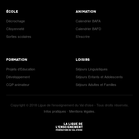
ÉCOLE
ANIMATION
Décrochage
Calendrier BAFA
Citoyenneté
Calendrier BAFD
Sorties scolaires
S’inscrire
FORMATION
LOISIRS
Projets d’Education
Séjours Linguistiques
Développement
Séjours Enfants et Adolescents
CQP animateur
Séjours Adultes et Familles
Copyright © 2018 Ligue de l'enseignement du Val d'oise - Tous droits réservés.
Infos pratiques
-
Mentions légales.