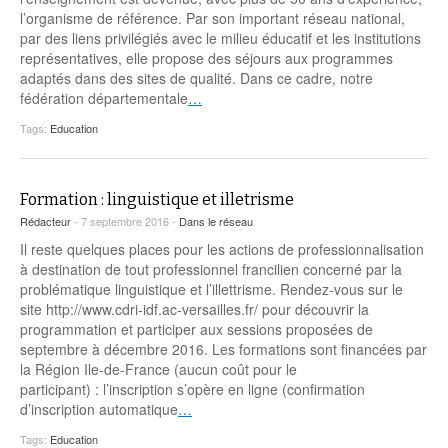
Coordonnées départementales
Espace bénévoles
Education aux médias
l’organisme de référence. Par son important réseau national,
Malle pédagogique « Parcours d’exils
… Formations BAFD
par des liens privilégiés avec le milieu éducatif et les institutions
Actualités loisirs
Story play’r
d’hier et d’aujourd’hui »
Les veilleurs de l’info
Education verte
représentatives, elle propose des séjours aux programmes
Pour s’inscrire
adaptés dans des sites de qualité. Dans ce cadre, notre
La ligue 95 et Recyclivre
Formation Eco-délégué.es
Actualité Ecole
fédération départementale
…
Lutte contre l’illettrisme
Tags:
Education
Formation : linguistique et illetrisme
Rédacteur
- 7 septembre 2016 -
Dans le réseau
Il reste quelques places pour les actions de professionnalisation
à destination de tout professionnel francilien concerné par la
problématique linguistique et l’illettrisme. Rendez-vous sur le
site http://www.cdri-idf.ac-versailles.fr/ pour découvrir la
programmation et participer aux sessions proposées de
septembre à décembre 2016. Les formations sont financées par
la Région Ile-de-France (aucun coût pour le
participant) : l’inscription s’opère en ligne (confirmation
d’inscription automatique
…
Tags:
Education