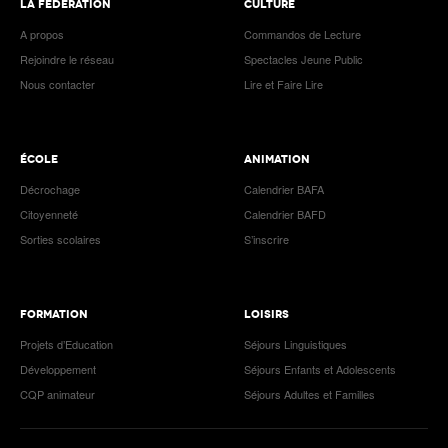
LA FÉDÉRATION
CULTURE
A propos
Commandos de Lecture
Rejoindre le réseau
Spectacles Jeune Public
Nous contacter
Lire et Faire Lire
ÉCOLE
ANIMATION
Décrochage
Calendrier BAFA
Citoyenneté
Calendrier BAFD
Sorties scolaires
S’inscrire
FORMATION
LOISIRS
Projets d’Education
Séjours Linguistiques
Développement
Séjours Enfants et Adolescents
CQP animateur
Séjours Adultes et Familles