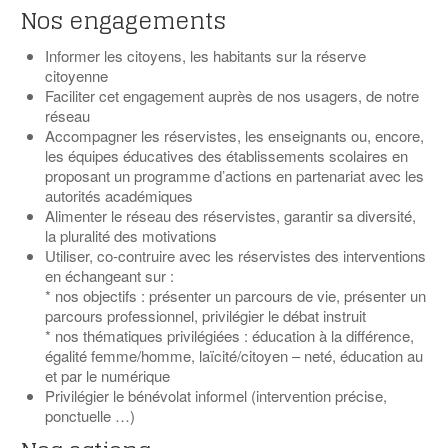
Coordonnées départementales
Espace bénévoles
Nos engagements
Education aux médias
Malle pédagogique « Parcours d’exils
… Formations BAFD
Actualités loisirs
Story play’r
d’hier et d’aujourd’hui »
Les veilleurs de l’info
Education verte
Informer les citoyens, les habitants sur la réserve
Pour s’inscrire
citoyenne
La ligue 95 et Recyclivre
Formation Eco-délégué.es
Actualité Ecole
Faciliter cet engagement auprès de nos usagers, de notre
réseau
Lutte contre l’illettrisme
Accompagner les réservistes, les enseignants ou, encore,
les équipes éducatives des établissements scolaires en
proposant un programme d’actions en partenariat avec les
autorités académiques
Alimenter le réseau des réservistes, garantir sa diversité,
la pluralité des motivations
Utiliser, co-contruire avec les réservistes des interventions
en échangeant sur :
* nos objectifs : présenter un parcours de vie, présenter un
parcours professionnel, privilégier le débat instruit
* nos thématiques privilégiées : éducation à la différence,
égalité femme/homme, laïcité/citoyen – neté, éducation au
et par le numérique
Privilégier le bénévolat informel (intervention précise,
ponctuelle …)