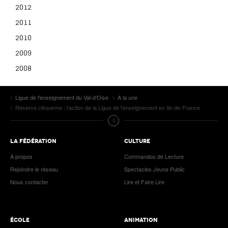
2012
2011
2010
2009
2008
Ligue de l'enseignement du Val-d'Oise
A la une
Réserve citoyenne : l’action de la Ligue de l’enseignement en Ile-de-France
LA FÉDÉRATION
CULTURE
A propos
Commandos de Lecture
Rejoindre le réseau
Spectacles Jeune Public
Nous contacter
Lire et Faire Lire
ÉCOLE
ANIMATION