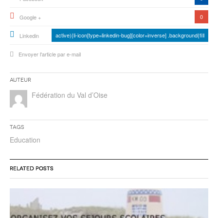
0
Google +
active){li-icon[type=linkedin-bug][color=inverse] .background{fill
Linkedin
Envoyer l'article par e-mail
Auteur
Fédération du Val d’Oise
Tags
Education
RELATED POSTS