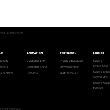
veau projet fédéral
LE
ANIMATION
FORMATION
LOISIRS
ochage
Calendrier BAFA
Projets d’Education
Séjours
Linguistiques
yenneté
Calendrier BAFD
Développement
Séjours Enfan
es scolaires
S’inscrire
CQP animateur
Adolescents
Séjours Adulte
Familles
s droits réservés.