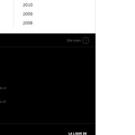
2010
2009
2008
Site index
ts et
s et