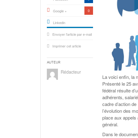
0
Google +
Linkedin
active){li-
Envoyer l'article par e-mail
icon[type=linkedin-bug]
[color=inverse]
.background{fill
Imprimer cet article
Auteur
Rédacteur
La voici enfin, la
Présenté le 25 avr
fédéral résulte d’
adhérents, salari
cadre d’action de 
l’évolution des m
place aux appels à
général.
Dans le document c