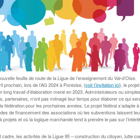
Education aux médias
Les veilleurs de l’info
Malle pédagogique «
La ligue 95 et
Pour s’inscrire
Parcours d’exils d’hier
Education verte
Recyclivre
Formation Eco-
et d’aujourd’hui »
délégué.es
Actualité Ecole
Lutte contre
l’illettrisme
 nouvelle feuille de route de la Ligue de l’enseignement du Val-d’Oise.
il prochain, lors de l’AG 2024 à Pontoise, (
voir l’invitation ici
), le projet
un long travail d’élaboration mené en 2023. Administrateurs ou simple
és, partenaires, n’ont pas ménagé leur temps pour élaborer ce qui sera
la fédération pour les prochaines années. Le projet fédéral s’adapte à
odes de financement des associations où les subventions laissent leu
 projets et où la logique marchande tend à prendre le pas sur l’intérê
adre, les activités de la Ligue 95 – construction du citoyen, lutte co