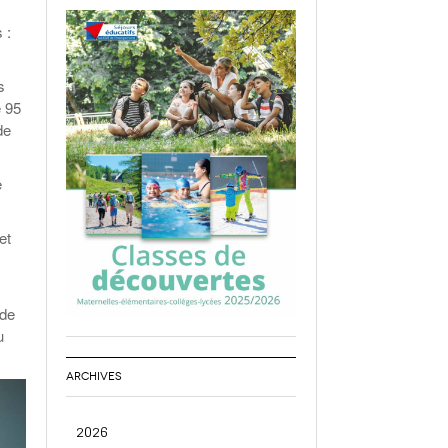
 :
s
e 95
de
e
et
 de
u
ARCHIVES
2026