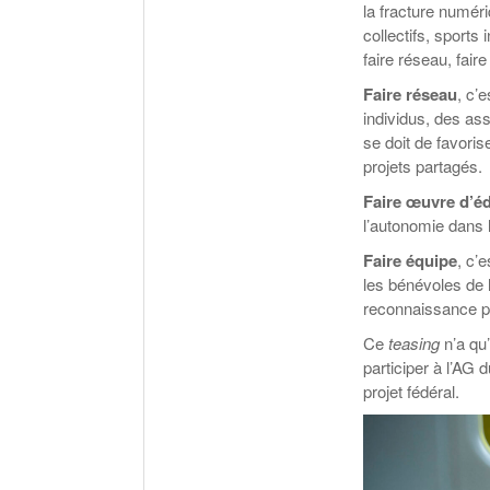
la fracture numér
collectifs, sports
faire réseau, fair
Faire réseau
, c’
individus, des ass
se doit de favoris
projets partagés.
Faire œuvre d’é
l’autonomie dans l
Faire équipe
, c’
les bénévoles de l
reconnaissance par
Ce
teasing
n’a qu’
participer à l’AG 
projet fédéral.