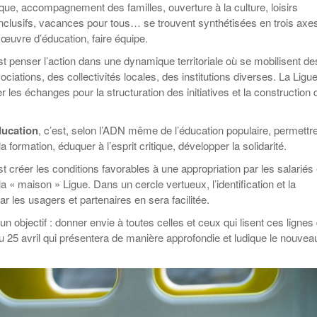
ique, accompagnement des familles, ouverture à la culture, loisirs
 inclusifs, vacances pour tous… se trouvent synthétisées en trois axes
e œuvre d’éducation, faire équipe.
est penser l’action dans une dynamique territoriale où se mobilisent de
ociations, des collectivités locales, des institutions diverses. La Ligu
er les échanges pour la structuration des initiatives et la construction 
ducation
, c’est, selon l’ADN même de l’éducation populaire, permettr
a formation, éduquer à l’esprit critique, développer la solidarité.
est créer les conditions favorables à une appropriation par les salariés 
a « maison » Ligue. Dans un cercle vertueux, l’identification et la
 les usagers et partenaires en sera facilitée.
un objectif : donner envie à toutes celles et ceux qui lisent ces lignes
du 25 avril qui présentera de manière approfondie et ludique le nouvea