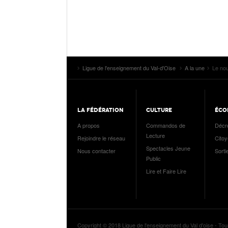
Ligue de l'enseignement du Val-d'Oise
A la une
Le nou
LA FÉDÉRATION
CULTURE
ÉCO
A propos
Commandos de
Décr
Lecture
Rejoindre le réseau
Cito
Spectacles Jeune
Nous contacter
Sorti
Public
Lire et Faire Lire
Copyright © 2018 Ligue de l'enseignement du Val d'oise - Tou