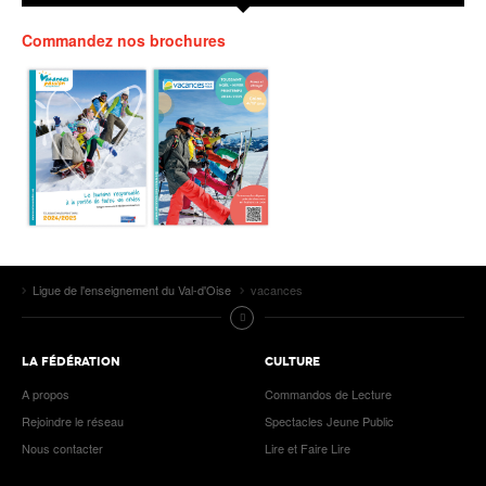
Commandez nos brochures
Ligue de l'enseignement du Val-d'Oise
vacances
LA FÉDÉRATION
CULTURE
A propos
Commandos de Lecture
Rejoindre le réseau
Spectacles Jeune Public
Nous contacter
Lire et Faire Lire