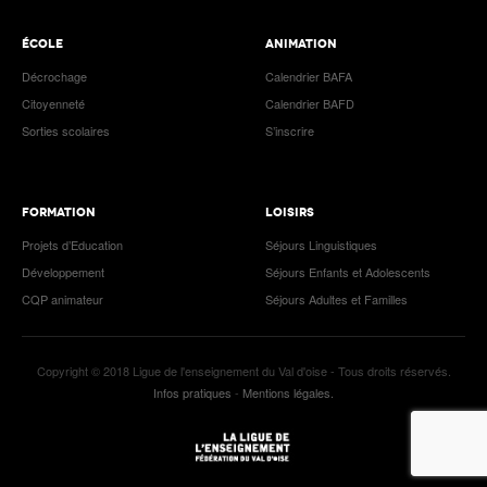
ÉCOLE
ANIMATION
Décrochage
Calendrier BAFA
Citoyenneté
Calendrier BAFD
Sorties scolaires
S’inscrire
FORMATION
LOISIRS
Projets d’Education
Séjours Linguistiques
Développement
Séjours Enfants et Adolescents
CQP animateur
Séjours Adultes et Familles
Copyright © 2018 Ligue de l'enseignement du Val d'oise - Tous droits réservés.
Infos pratiques
-
Mentions légales.