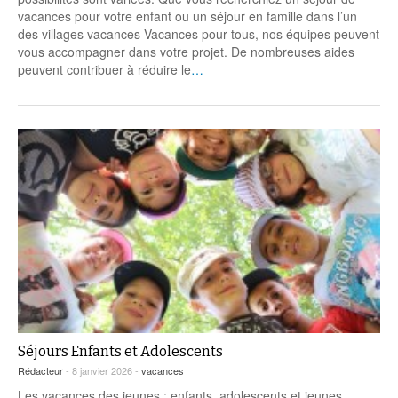
Coordonnées départementales
Espace bénévoles
Education aux médias
vacances pour votre enfant ou un séjour en famille dans l’un
Malle pédagogique « Parcours d’exils
… Formations BAFD
des villages vacances Vacances pour tous, nos équipes peuvent
Actualités loisirs
Story play’r
d’hier et d’aujourd’hui »
Les veilleurs de l’info
Education verte
vous accompagner dans votre projet. De nombreuses aides
Pour s’inscrire
peuvent contribuer à réduire le
…
La ligue 95 et Recyclivre
Formation Eco-délégué.es
Actualité Ecole
Lutte contre l’illettrisme
Séjours Enfants et Adolescents
Rédacteur
- 8 janvier 2026 -
vacances
Les vacances des jeunes : enfants, adolescents et jeunes