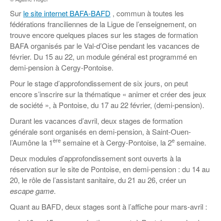
Coordonnées départementales
Espace bénévoles
Education aux médias
Sur
le site internet BAFA-BAFD
, commun à toutes les
Malle pédagogique « Parcours d’exils
… Formations BAFD
Actualités loisirs
Story play’r
d’hier et d’aujourd’hui »
Les veilleurs de l’info
fédérations franciliennes de la Ligue de l’enseignement, on
Education verte
trouve encore quelques places sur les stages de formation
Pour s’inscrire
La ligue 95 et Recyclivre
Formation Eco-délégué.es
BAFA organisés par le Val-d’Oise pendant les vacances de
Actualité Ecole
février. Du 15 au 22, un module général est programmé en
Lutte contre l’illettrisme
demi-pension à Cergy-Pontoise.
Pour le stage d’approfondissement de six jours, on peut
encore s’inscrire sur la thématique « animer et créer des jeux
de société », à Pontoise, du 17 au 22 février, (demi-pension).
Durant les vacances d’avril, deux stages de formation
générale sont organisés en demi-pension, à Saint-Ouen-
ère
e
l’Aumône la 1
semaine et à Cergy-Pontoise, la 2
semaine.
Deux modules d’approfondissement sont ouverts à la
réservation sur le site de Pontoise, en demi-pension : du 14 au
20, le rôle de l’assistant sanitaire, du 21 au 26, créer un
escape game
.
Quant au BAFD, deux stages sont à l’affiche pour mars-avril :