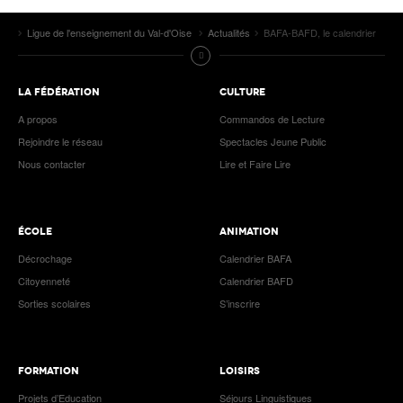
Ligue de l'enseignement du Val-d'Oise
Actualités
BAFA-BAFD, le calendrier
LA FÉDÉRATION
CULTURE
A propos
Commandos de Lecture
Rejoindre le réseau
Spectacles Jeune Public
Nous contacter
Lire et Faire Lire
ÉCOLE
ANIMATION
Décrochage
Calendrier BAFA
Citoyenneté
Calendrier BAFD
Sorties scolaires
S’inscrire
FORMATION
LOISIRS
Projets d’Education
Séjours Linguistiques