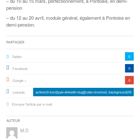
– du 10 au 15 mars, perfectionnement, à Pontoise, en demi-
pension
– du 12 au 20 avril, module général, également à Pontoise en
demi-pension.
Partager
0
Twitter
0
Facebook
0
Google +
active){li-icon[type=linkedin-bug][color=inverse] .background{fill
Linkedin
Envoyer l'article par e-mail
Auteur
M.D