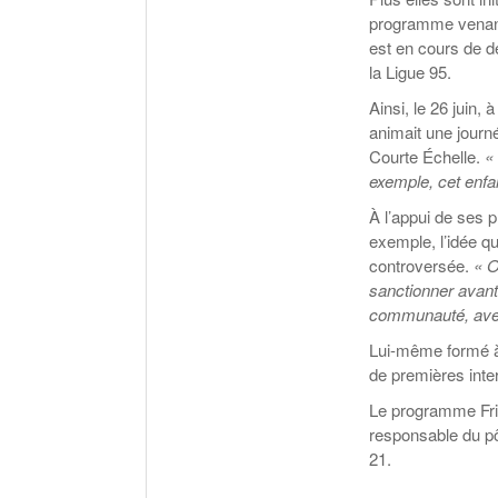
programme venant
est en cours de d
la Ligue 95.
Ainsi, le 26 juin
animait une journ
Courte Échelle.
«
exemple, cet enfan
À l’appui de ses p
exemple, l’idée q
controversée.
« O
sanctionner avant
communauté, avec 
Lui-même formé à 
de premières inte
Le programme Fri 
responsable du pô
21.