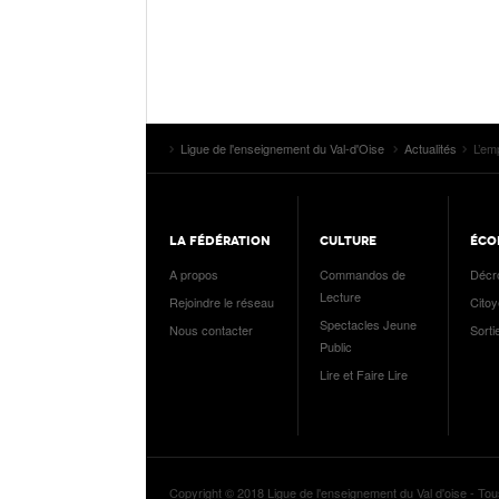
Ligue de l'enseignement du Val-d'Oise
Actualités
L’em
LA FÉDÉRATION
CULTURE
ÉCO
A propos
Commandos de
Décr
Lecture
Rejoindre le réseau
Cito
Spectacles Jeune
Nous contacter
Sorti
Public
Lire et Faire Lire
Copyright © 2018 Ligue de l'enseignement du Val d'oise - Tou