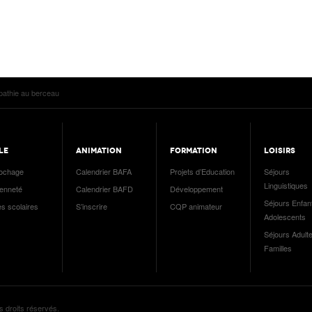
pathie au berceau
LE
ANIMATION
FORMATION
LOISIRS
ochage
Calendrier BAFA
Projets d’Education
Séjours
Linguistiques
yenneté
Calendrier BAFD
Développement
Séjours Enfan
es scolaires
S’inscrire
CQP animateur
Adolescents
Séjours Adulte
Familles
s droits réservés.