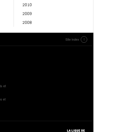
2010
2009
2008
Site index
ts et
s et