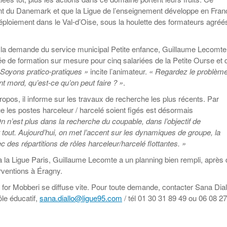
 du Danemark et que la Ligue de l’enseignement développe en Fran
éploiement dans le Val-d’Oise, sous la houlette des formateurs agréé
, à la demande du service municipal Petite enfance, Guillaume Lecomte
ée de formation sur mesure pour cinq salariées de la Petite Ourse et 
 Soyons pratico-pratiques »
incite l’animateur.
« Regardez le problème
t mord, qu’est-ce qu’on peut faire ? »
.
ropos, il informe sur les travaux de recherche les plus récents. Par
ue les postes harceleur / harcelé soient figés est désormais
n n’est plus dans la recherche du coupable, dans l’objectif de
 tout. Aujourd’hui, on met l’accent sur les dynamiques de groupe, la
des répartitions de rôles harceleur/harcelé flottantes. »
la Ligue Paris, Guillaume Lecomte a un planning bien rempli, après 
rventions à Éragny.
for Mobberi se diffuse vite. Pour toute demande, contacter Sana Dial
le éducatif,
sana.diallo@ligue95.com
/ tél 01 30 31 89 49 ou 06 08 2