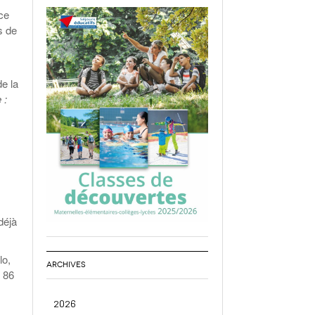
ce
s de
de la
 :
déjà
lo,
ARCHIVES
7 86
2026