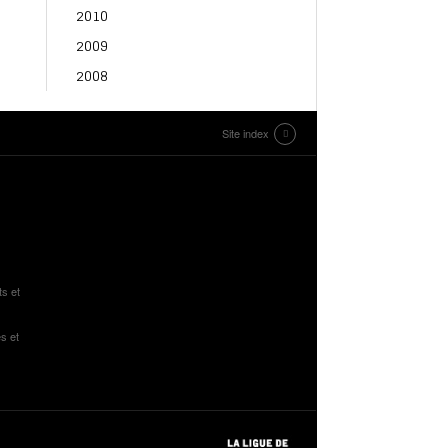
2010
2009
2008
Site index
ts et
s et