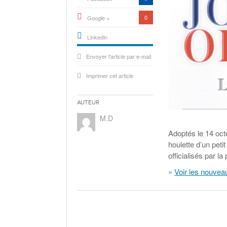
0
Google +
Linkedin
active){li-
Envoyer l'article par e-mail
icon[type=linkedin-bug]
[color=inverse]
.background{fill
Imprimer cet article
Auteur
M.D
Adoptés le 14 oct
houlette d’un peti
officialisés par l
»
Voir les nouveau