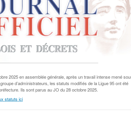
Education aux médias
Les veilleurs de l’info
Malle pédagogique «
La ligue 95 et
Pour s’inscrire
Parcours d’exils d’hier
Education verte
Recyclivre
Formation Eco-
et d’aujourd’hui »
délégué.es
Actualité Ecole
Lutte contre
l’illettrisme
obre 2025 en assemblée générale, après un travail intense mené sou
t groupe d’administrateurs, les statuts modifiés de la Ligue 95 ont été
a préfecture. Ils sont parus au JO du 28 octobre 2025.
x statuts ici