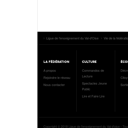
Ligue de l'enseignement du Val-d'Oise
Vie de la fédérati
LA FÉDÉRATION
CULTURE
ÉCO
A propos
Commandos de
Décr
Lecture
Rejoindre le réseau
Cito
Spectacles Jeune
Nous contacter
Sorti
Public
Lire et Faire Lire
Copyright © 2018 Ligue de l'enseignement du Val d'oise - Tou