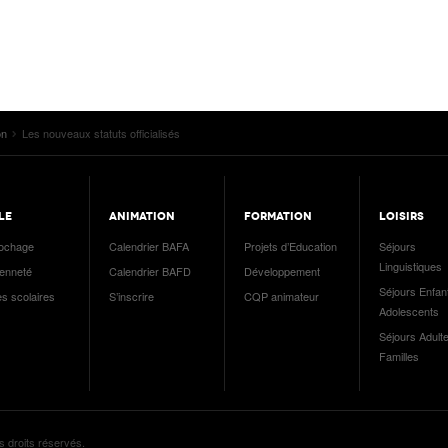
on
Les nouveaux statuts officialisés
LE
ANIMATION
FORMATION
LOISIRS
ochage
Calendrier BAFA
Projets d’Education
Séjours
Linguistiques
yenneté
Calendrier BAFD
Développement
Séjours Enfan
es scolaires
S’inscrire
CQP animateur
Adolescents
Séjours Adulte
Familles
s droits réservés.