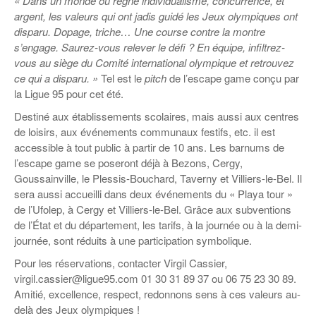
« Dans un monde où règne individualisme, concurrence, et
Coordonnées départementales
Espace bénévoles
Education aux médias
argent, les valeurs qui ont jadis guidé les Jeux olympiques ont
Malle pédagogique « Parcours d’exils
… Formations BAFD
Actualités loisirs
Story play’r
disparu. Dopage, triche… Une course contre la montre
d’hier et d’aujourd’hui »
Les veilleurs de l’info
Education verte
s’engage. Saurez-vous relever le défi ? En équipe, infiltrez-
Pour s’inscrire
La ligue 95 et Recyclivre
vous au siège du Comité international olympique et retrouvez
Formation Eco-délégué.es
Actualité Ecole
ce qui a disparu. »
Tel est le
pitch
de l’escape game conçu par
Lutte contre l’illettrisme
la Ligue 95 pour cet été.
Destiné aux établissements scolaires, mais aussi aux centres
de loisirs, aux événements communaux festifs, etc. il est
accessible à tout public à partir de 10 ans. Les barnums de
l’escape game se poseront déjà à Bezons, Cergy,
Goussainville, le Plessis-Bouchard, Taverny et Villiers-le-Bel. Il
sera aussi accueilli dans deux événements du « Playa tour »
de l’Ufolep, à Cergy et Villiers-le-Bel. Grâce aux subventions
de l’État et du département, les tarifs, à la journée ou à la demi-
journée, sont réduits à une participation symbolique.
Pour les réservations, contacter Virgil Cassier,
virgil.cassier@ligue95.com 01 30 31 89 37 ou 06 75 23 30 89.
Amitié, excellence, respect, redonnons sens à ces valeurs au-
delà des Jeux olympiques !