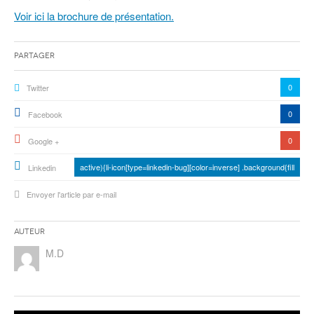
Voir ici la brochure de présentation.
Partager
0
Twitter
0
Facebook
0
Google +
active){li-icon[type=linkedin-bug][color=inverse] .background{fill
Linkedin
Envoyer l'article par e-mail
Auteur
M.D