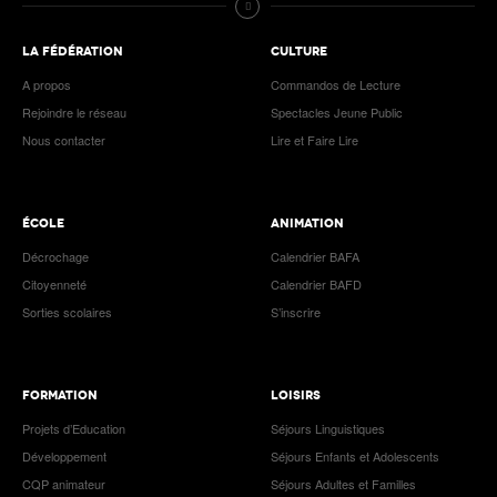
LA FÉDÉRATION
CULTURE
A propos
Commandos de Lecture
Rejoindre le réseau
Spectacles Jeune Public
Nous contacter
Lire et Faire Lire
ÉCOLE
ANIMATION
Décrochage
Calendrier BAFA
Citoyenneté
Calendrier BAFD
Sorties scolaires
S’inscrire
FORMATION
LOISIRS
Projets d’Education
Séjours Linguistiques
Développement
Séjours Enfants et Adolescents
CQP animateur
Séjours Adultes et Familles