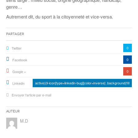
genre…
Autrement dit, du sport à la citoyenneté et vice-versa.
Partager
0
Twitter
0
Facebook
0
Google +
active){li-icon[type=linkedin-bug][color=inverse] .background{fill
Linkedin
Envoyer l'article par e-mail
Auteur
M.D