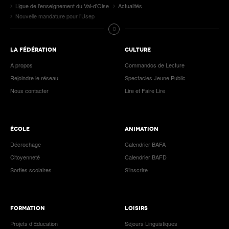
Ligue de l'enseignement du Val-d'Oise
Actualités
Nouvelle mandature pour l’Usep
LA FÉDÉRATION
CULTURE
A propos
Commandos de Lecture
Rejoindre le réseau
Spectacles Jeune Public
Nous contacter
Lire et Faire Lire
ÉCOLE
ANIMATION
Décrochage
Calendrier BAFA
Citoyenneté
Calendrier BAFD
Sorties scolaires
S’inscrire
FORMATION
LOISIRS
Projets d’Education
Séjours Linguistiques