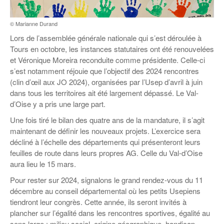
Coordonnées départementales
Espace bénévoles
Education aux médias
Malle pédagogique « Parcours d’exils
… Formations BAFD
Actualités loisirs
Story play’r
d’hier et d’aujourd’hui »
Les veilleurs de l’info
© Marianne Durand
Education verte
Pour s’inscrire
Lors de l’assemblée générale nationale qui s’est déroulée à
La ligue 95 et Recyclivre
Formation Eco-délégué.es
Actualité Ecole
Tours en octobre, les instances statutaires ont été renouvelées
Lutte contre l’illettrisme
et Véronique Moreira reconduite comme présidente. Celle-ci
s’est notamment réjouie que l’objectif des 2024 rencontres
(clin d’œil aux JO 2024), organisées par l’Usep d’avril à juin
dans tous les territoires ait été largement dépassé. Le Val-
d’Oise y a pris une large part.
Une fois tiré le bilan des quatre ans de la mandature, il s’agit
maintenant de définir les nouveaux projets. L’exercice sera
décliné à l’échelle des départements qui présenteront leurs
feuilles de route dans leurs propres AG. Celle du Val-d’Oise
aura lieu le 15 mars.
Pour rester sur 2024, signalons le grand rendez-vous du 11
décembre au conseil départemental où les petits Usepiens
tiendront leur congrès. Cette année, ils seront invités à
plancher sur l’égalité dans les rencontres sportives, égalité au
sens large : milieu social, origine géographique, handicap,