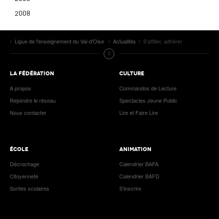
2008
Ligue de l'enseignement du Val-d'Oise
Actualités
S’affilier, adhérer
LA FÉDÉRATION
CULTURE
A propos
Commandos de Lecture
Rejoindre le réseau
Spectacles Jeune Public
Nous contacter
Lire et Faire Lire
ÉCOLE
ANIMATION
Décrochage
Calendrier BAFA
Citoyenneté
Calendrier BAFD
Sorties scolaires
S’inscrire