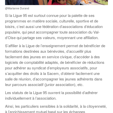
Coordonnées départementales
Espace bénévoles
Education aux médias
Malle pédagogique « Parcours d’exils
@Marianne Durand
… Formations BAFD
Actualités loisirs
Story play’r
d’hier et d’aujourd’hui »
Les veilleurs de l’info
Education verte
Si la Ligue 95 est surtout connue pour la palette de ses
Pour s’inscrire
La ligue 95 et Recyclivre
programmes en matière sociale, culturelle, sportive et de
Formation Eco-délégué.es
Actualité Ecole
loisirs, c’est aussi une fédération d’associations d’éducation
Lutte contre l’illettrisme
populaire, qui peut accompagner toute association du Val-
d’Oise qui partage ses valeurs, moyennant une affiliation.
S’affilier à la Ligue de l’enseignement permet de bénéficier de
formations destinées aux bénévoles, d’accueillir plus
facilement des jeunes en service civique, d’accéder à des
logiciels de comptabilité adaptés, de bénéficier de réductions
pour adhérer au syndicat d’employeurs associatifs, pour
s’acquitter des droits à la Sacem, d’obtenir facilement une
salle de réunion, d’accompagner les jeunes adhérents dans
leur parcours associatif (junior association), etc.
Les statuts de la Ligue 95 ouvrent la possibilité d’adhérer
individuellement à l’association.
Ainsi, les particuliers sensibles à la solidarité, à la citoyenneté,
à l’enrichissement mutuel basé sur les échanges