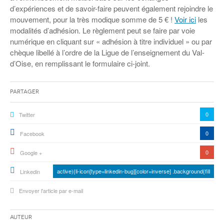
d’expériences et de savoir-faire peuvent également rejoindre le
mouvement, pour la très modique somme de 5 € !
Voir ici
les
modalités d’adhésion. Le règlement peut se faire par voie
numérique en cliquant sur « adhésion à titre individuel » ou par
chèque libellé à l’ordre de la Ligue de l’enseignement du Val-
d’Oise, en remplissant le formulaire ci-joint.
Partager
0
Twitter
0
Facebook
0
Google +
active){li-icon[type=linkedin-bug][color=inverse] .background{fill
Linkedin
Envoyer l'article par e-mail
Auteur