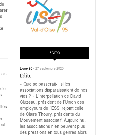
 de
arer
ns
ce
EDITO
Ligue 95
-
27 septembre 2025
008 -
Édito
« Que se passerait-il si les
cio
associations disparaissaient de nos
s
vies ? » L’interpellation de David
Cluzeau, président de l’Union des
ités
employeurs de l’ESS, rejoint celle
de Claire Thoury, présidente du
un
Mouvement associatif. Aujourd’hui,
eut
les associations n’en peuvent plus
des pressions en tous genres alors