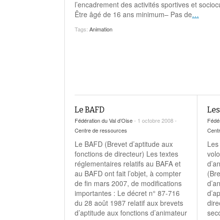
l’encadrement des activités sportives et socioc
Être âgé de 16 ans minimum– Pas de
…
Tags:
Animation
Le BAFD
Les
Fédération du Val d’Oise
- 1 octobre 2008 -
Fédér
Centre de ressources
Cent
Le BAFD (Brevet d’aptitude aux
Les
fonctions de directeur) Les textes
volo
réglementaires relatifs au BAFA et
d’a
au BAFD ont fait l’objet, à compter
(Bre
de fin mars 2007, de modifications
d’a
importantes : Le décret n° 87-716
d’ap
du 28 août 1987 relatif aux brevets
dire
d’aptitude aux fonctions d’animateur
seco