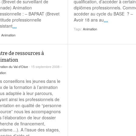
(Brevet de surveillant de
qualification, d’accéder à certain
gnade) Animation
diplômes professionnels. Comm
fessionnelle : – BAPAAT (Brevet
accéder au cycle du BASE ? –
titude professionnelle
Avoir 18 ans au
…
sistant
…
Tags:
Animation
:
Animation
tre de ressources à
nimation
ation du Val d’Oise
- 15 septembre 2008 -
tion
 conseillons les jeunes dans le
x de la formation à l’animation
lus adaptée à leur parcours,
yant ainsi les professionnels de
ientation en qualité de “personne
source” nous les accompagnons
 l’élaboration de leur dossier
cherche de financement,
anisme…). A l’issue des stages,
ervice d’aide et