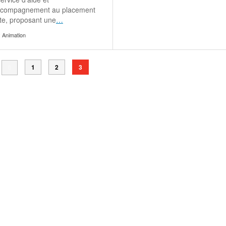
ccompagnement au placement
ste, proposant une
…
:
Animation
1
2
3