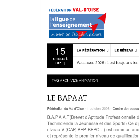
15
LA FÉDÉRATION
LE RÉSEAU
Vacances 2026 : il est toujours te
ARTICLES À
BAFA / BAFD : nos stages d’été
- 28 
Qui sommes-nous ?
Associatio
LIRE
Ce que disent les associations
- 27
Projet Fédéral
Nous rejo
Quartiers d’été : citoyenneté et
Vie statutaire de la
Dispositif
Assemblée générale 2026 : retour
TAG ARCHIVES:
ANIMATION
fédération
Liens
Ressources
Actualités
LE BAPAAT
associatives
associativ
Vie sportive
Fédération du Val d’Oise
- 1 octobre 2008 -
Centre de resso
Annuaire des services
B.A.P.A.A.T(Brevet d’Aptitude Professionnelle 
Actualités de la
Techniciende la Jeunesse et des Sports) Ce d
fédération
niveau V (CAP, BEP, BEPC…) est commun aux se
et représente le premier niveau de qualification