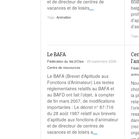
et de directeur de centres de
BSB 
vacances et de loisirs
…
bai
pro
Tags:
Animation
d’ap
d’as
Tags
Le BAFA
Cen
l’a
Fédération du Val d’Oise
- 29 septembre 2008 -
Centre de ressources
Fédér
anima
Le BAFA (Brevet d’Aptitude aux
Fonctions d’Animateur) Les textes
Nous
réglementaires relatifs au BAFA et
choi
au BAFD ont fait l’objet, à compter
la p
de fin mars 2007, de modifications
rela
importantes : Le décret n° 87-716
l’or
du 28 août 1987 relatif aux brevets
res
d’aptitude aux fonctions d’animateur
dans
et de directeur de centres de
(re
vacances et de loisirs a
…
org
un s