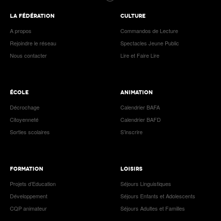
LA FÉDÉRATION
CULTURE
A propos
Commandos de Lecture
Rejoindre le réseau
Spectacles Jeune Public
Nous contacter
Lire et Faire Lire
ÉCOLE
ANIMATION
Décrochage
Calendrier BAFA
Citoyenneté
Calendrier BAFD
Sorties scolaires
S’inscrire
FORMATION
LOISIRS
Projets d’Education
Séjours Linguistiques
Développement
Séjours Enfants et Adolescents
CQP animateur
Séjours Adultes et Familles