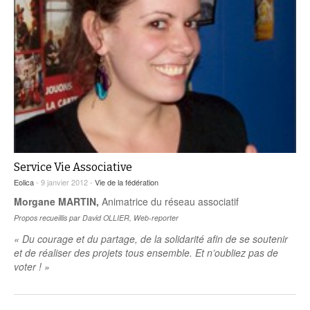
Service Vie Associative
Eolica
- 9 janvier 2012 -
Vie de la fédération
Morgane MARTIN,
Animatrice du réseau associatif
Propos recueillis par David OLLIER, Web-reporter
« Du courage et du partage, de la solidarité afin de se soutenir
et de réaliser des projets tous ensemble. Et n’oubliez pas de
voter ! »