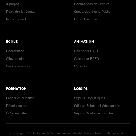
A propos
Commandos de Lecture
Rejoindre le réseau
Spectacles Jeune Public
Nous contacter
Lire et Faire Lire
ÉCOLE
ANIMATION
Décrochage
Calendrier BAFA
Citoyenneté
Calendrier BAFD
Sorties scolaires
S’inscrire
FORMATION
LOISIRS
Projets d’Education
Séjours Linguistiques
Développement
Séjours Enfants et Adolescents
CQP animateur
Séjours Adultes et Familles
Copyright © 2018 Ligue de l'enseignement du Val d'oise - Tous droits réservés.