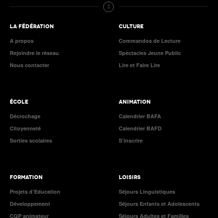
LA FÉDÉRATION
CULTURE
A propos
Commandos de Lecture
Rejoindre le réseau
Spectacles Jeune Public
Nous contacter
Lire et Faire Lire
ÉCOLE
ANIMATION
Décrochage
Calendrier BAFA
Citoyenneté
Calendrier BAFD
Sorties scolaires
S’inscrire
FORMATION
LOISIRS
Projets d’Education
Séjours Linguistiques
Développement
Séjours Enfants et Adolescents
CQP animateur
Séjours Adultes et Familles