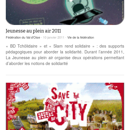
Coordonnées départementales
Espace bénévoles
Education aux médias
Malle pédagogique « Parcours d’exils
… Formations BAFD
Actualités loisirs
Story play’r
d’hier et d’aujourd’hui »
Les veilleurs de l’info
Education verte
Pour s’inscrire
La ligue 95 et Recyclivre
Formation Eco-délégué.es
Actualité Ecole
Jeunesse au plein air 2011
Lutte contre l’illettrisme
Fédération du Val d’Oise
- 10 janvier 2011 -
Vie de la fédération
« BD Tchôlidaire » et « Slam rend solidaire » : des supports
pédagogiques pour aborder la solidarité. Durant l’année 2011,
La Jeunesse au plein air organise deux opérations permettant
d’aborder les notions de solidarité