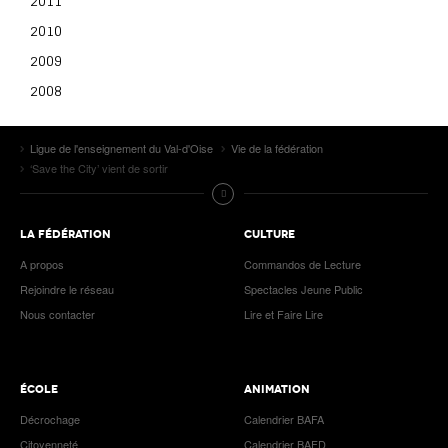
2011
2010
2009
2008
Ligue de l'enseignement du Val-d'Oise
Vie de la fédération
‘Save the City’ vient de sortir
LA FÉDÉRATION
CULTURE
A propos
Commandos de Lecture
Rejoindre le réseau
Spectacles Jeune Public
Nous contacter
Lire et Faire Lire
ÉCOLE
ANIMATION
Décrochage
Calendrier BAFA
Citoyenneté
Calendrier BAFD