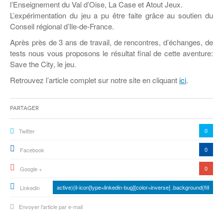
Coordonnées départementales
Espace bénévoles
l’Enseignement du Val d’Oise, La Case et Atout Jeux.
Education aux médias
L’expérimentation du jeu a pu être faite grâce au soutien du
Malle pédagogique « Parcours d’exils
… Formations BAFD
Actualités loisirs
Story play’r
d’hier et d’aujourd’hui »
Les veilleurs de l’info
Education verte
Conseil régional d’Ile-de-France.
Pour s’inscrire
La ligue 95 et Recyclivre
Après près de 3 ans de travail, de rencontres, d’échanges, de
Formation Eco-délégué.es
Actualité Ecole
tests nous vous proposons le résultat final de cette aventure:
Lutte contre l’illettrisme
Save the City, le jeu.
Retrouvez l’article complet sur notre site en cliquant
ici
.
Partager
0
Twitter
0
Facebook
0
Google +
active){li-icon[type=linkedin-bug][color=inverse] .background{fill
Linkedin
Envoyer l'article par e-mail