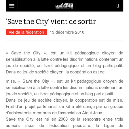
LA FÉDÉRATION
‘Save the City’ vient de sortir
Qui sommes-nous ?
LE RÉSEAU
Vie de la fédération
13 décembre 2010
Projet Fédéral
Associations affiliées
L’ÉCOLE
Vie statutaire de la fédération
Nous rejoindre
« Save the City », est un kit pédagogique citoyen de
liberté d’expression
ANIMATION
sensibilisation à la lutte contre les discriminations contenant un
Ressources associatives
Dispositifs Jeunesse
Le décrochage scolaire
BAFA – BAFD
jeu de société, un livret pédagogique et un blog participatif.
LOISIRS
Dans ce jeu de société citoyen, la coopération est de
Formations
Vie sportive
Service civique
Liens
Les ateliers relais
Education à la citoyenneté
Notre mission éducative en ACM
Emplois dans l’animation
L’esprit vacances pour tous
FORMATION
mise. « Save the City », est un kit pédagogique citoyen de
Accompagnement
USEP Val d’Oise
Informations
Annuaire des services
Actualités Vie associative
Juniors associations
L’accompagnement à la scolarité
Formation des délégués élèves
Le BAFA
sensibilisation à la lutte contre les discriminations contenant un
Démocratie participative
Ressources à l’animation
Séjours adultes et familles
Le CQP animateur périscolaire
ACTUALITÉS
Assurances
jeu de société, un livret pédagogique et un blog participatif.
UFOLEP Val d’Oise
Infographie
Actualités de la fédération
Campagnes de sensibilisation
Malle pédagogique Egalité Filles-
Le BAFD
Séjours enfants et adolescents
Conseil municipal de jeunes
Les structures d’accueil de mineurs
Séjours scolaires
Adapte 95
Qu’est-ce que c’est ?
Dans ce jeu de société citoyen, la coopération est de mise.
Cap sur les projets d’Education !
Garçons
CONTACT
Save the City : kit pédagogique contre
Recherche de mission
Fruit d’un projet partenarial, ce kit a été conçu par un groupe
Jouons la carte de la fraternité
Calendrier des stages…
les discriminations
Séjours linguistiques
Les brevets et diplômes
Lire et faire lire
Actualités Animation
Organisation de la formation
Actualités Formation
Egalité Femmes-Hommes
d’adolescents membres de l’association Atout Jeux.
LES CHANTIERS
Guide du volontaire
Pas d’éducation, pas d’avenir !
… Formations générales BAFA
Save the City est né en 2008 de la rencontre entre trois
Commander nos brochures
Présentation
Spectacles jeune public
« Silence, on violence » Emprise et
acteurs issus de l’éducation populaire: la Ligue de
Guide du tuteur
violence conjugale
… Approfondissements BAFA