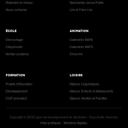
Rejoindre le réseau
Spectacles Jeune Public
Nous contacter
Lire et Faire Lire
ÉCOLE
ANIMATION
Décrochage
Calendrier BAFA
Citoyenneté
Calendrier BAFD
Sorties scolaires
S’inscrire
FORMATION
LOISIRS
Projets d’Education
Séjours Linguistiques
Développement
Séjours Enfants et Adolescents
CQP animateur
Séjours Adultes et Familles
Copyright © 2018 Ligue de l'enseignement du Val d'oise - Tous droits réservés.
Infos pratiques
-
Mentions légales.