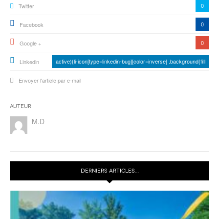
0
Twitter
0
Facebook
0
Google +
active){li-icon[type=linkedin-bug][color=inverse] .background{fill
Linkedin
Envoyer l'article par e-mail
Auteur
M.D
DERNIERS ARTICLES…