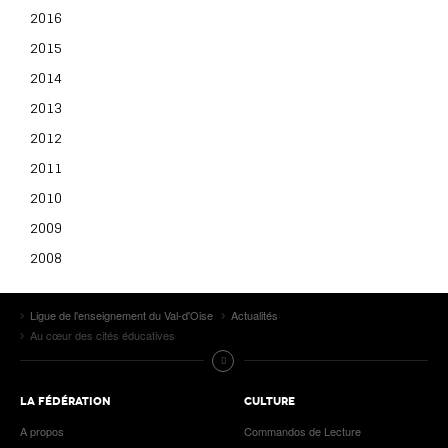
2016
2015
2014
2013
2012
2011
2010
2009
2008
Ligue de l'enseignement du Val-d'Oise
Actualités
Au cœur des cités éducatives
LA FÉDÉRATION
CULTURE
A propos
Commandos de Lecture