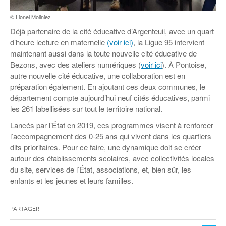
Coordonnées départementales
Espace bénévoles
Education aux médias
Malle pédagogique « Parcours d’exils
… Formations BAFD
© Lionel Moliniez
Actualités loisirs
Story play’r
d’hier et d’aujourd’hui »
Les veilleurs de l’info
Education verte
Déjà partenaire de la cité éducative d’Argenteuil, avec un quart
Pour s’inscrire
La ligue 95 et Recyclivre
d’heure lecture en maternelle
(voir ici)
, la Ligue 95 intervient
Formation Eco-délégué.es
Actualité Ecole
maintenant aussi dans la toute nouvelle cité éducative de
Lutte contre l’illettrisme
Bezons, avec des ateliers numériques (
voir ici
). À Pontoise,
autre nouvelle cité éducative, une collaboration est en
préparation également. En ajoutant ces deux communes, le
département compte aujourd’hui neuf cités éducatives, parmi
les 261 labellisées sur tout le territoire national.
Lancés par l’État en 2019, ces programmes visent à renforcer
l’accompagnement des 0-25 ans qui vivent dans les quartiers
dits prioritaires. Pour ce faire, une dynamique doit se créer
autour des établissements scolaires, avec collectivités locales
du site, services de l’État, associations, et, bien sûr, les
enfants et les jeunes et leurs familles.
Partager