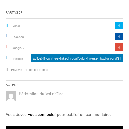
Partager
0
Twitter
0
Facebook
0
Google +
active){li-icon[type=linkedin-bug][color=inverse] .background{fill
Linkedin
Envoyer l'article par e-mail
Auteur
Fédération du Val d’Oise
Vous devez
vous connecter
pour publier un commentaire.