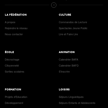
LA FÉDÉRATION
CULTURE
A propos
Commandos de Lecture
Rejoindre le réseau
Spectacles Jeune Public
Nous contacter
Lire et Faire Lire
ÉCOLE
ANIMATION
Décrochage
Calendrier BAFA
Citoyenneté
Calendrier BAFD
Sorties scolaires
S’inscrire
FORMATION
LOISIRS
Projets d’Education
Séjours Linguistiques
Développement
Séjours Enfants et Adolescents