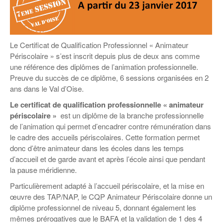
Coordonnées départementales
Espace bénévoles
Education aux médias
Malle pédagogique « Parcours d’exils
… Formations BAFD
Actualités loisirs
Story play’r
d’hier et d’aujourd’hui »
Les veilleurs de l’info
Education verte
Pour s’inscrire
La ligue 95 et Recyclivre
Formation Eco-délégué.es
Le Certificat de Qualification Professionnel « Animateur
Actualité Ecole
Périscolaire » s’est inscrit depuis plus de deux ans comme
Lutte contre l’illettrisme
une référence des diplômes de l’animation professionnelle.
Preuve du succès de ce diplôme, 6 sessions organisées en 2
ans dans le Val d’Oise.
Le certificat de qualification professionnelle « animateur
périscolaire »
est un diplôme de la branche professionnelle
de l’animation qui permet d’encadrer contre rémunération dans
le cadre des accueils périscolaires. Cette formation permet
donc d’être animateur dans les écoles dans les temps
d’accueil et de garde avant et après l’école ainsi que pendant
la pause méridienne.
Particulièrement adapté à l’accueil périscolaire, et la mise en
œuvre des TAP/NAP, le CQP Animateur Périscolaire donne un
diplôme professionnel de niveau 5, donnant également les
mêmes prérogatives que le BAFA et la validation de 1 des 4