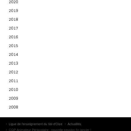
2020
2019
2018
2017
2016
2015
2014
2013
2012
2011
2010
2009
2008
Ligue de l'enseignement du Val-d'Oise
Actualités
CQP Animateur Périscolaire : nouvelle session fin janvier !