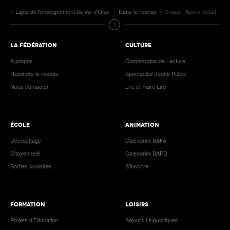
Ligue de l'enseignement du Val-d'Oise
Dans le réseau
Crajep : Apéro-débat
LA FÉDÉRATION
CULTURE
A propos
Commandos de Lecture
Rejoindre le réseau
Spectacles Jeune Public
Nous contacter
Lire et Faire Lire
ÉCOLE
ANIMATION
Décrochage
Calendrier BAFA
Citoyenneté
Calendrier BAFD
Sorties scolaires
S’inscrire
FORMATION
LOISIRS
Projets d’Education
Séjours Linguistiques