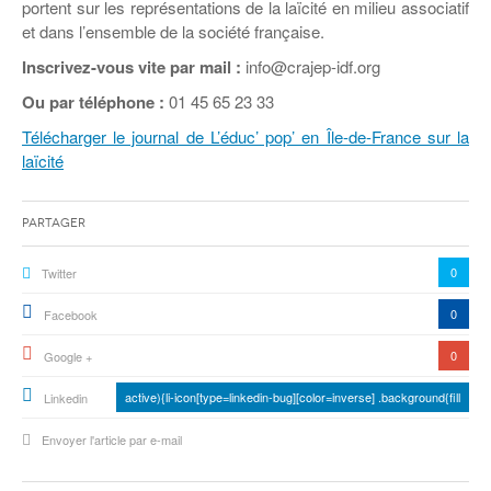
Coordonnées départementales
portent sur les représentations de la laïcité en milieu associatif
Espace bénévoles
Education aux médias
et dans l’ensemble de la société française.
Malle pédagogique « Parcours d’exils
… Formations BAFD
Actualités loisirs
Story play’r
d’hier et d’aujourd’hui »
Les veilleurs de l’info
Education verte
Inscrivez-vous vite par mail :
info@crajep-idf.org
Pour s’inscrire
La ligue 95 et Recyclivre
Formation Eco-délégué.es
Ou par téléphone :
Actualité Ecole
01 45 65 23 33
Lutte contre l’illettrisme
Télécharger le journal de L’éduc’ pop’ en Île-de-France sur la
laïcité
Partager
0
Twitter
0
Facebook
0
Google +
active){li-icon[type=linkedin-bug][color=inverse] .background{fill
Linkedin
Envoyer l'article par e-mail