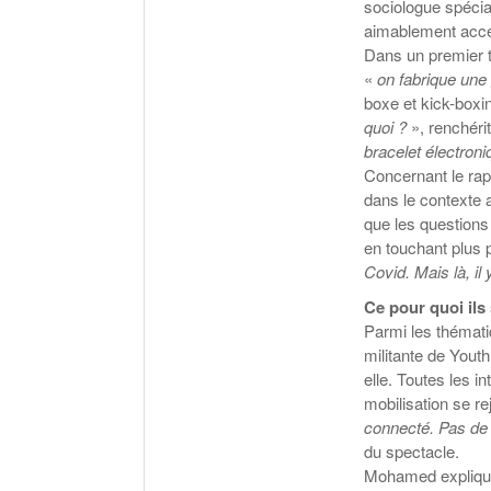
sociologue spécial
aimablement accep
Dans un premier te
«
on fabrique une
boxe et kick-boxi
quoi ?
», renchéri
bracelet électroni
Concernant le rap
dans le contexte 
que les questions 
en touchant plus 
Covid. Mais là, il
Ce pour quoi ils
Parmi les thématiq
militante de Youth
elle. Toutes les i
mobilisation se re
connecté. Pas de 
du spectacle.
Mohamed explique 