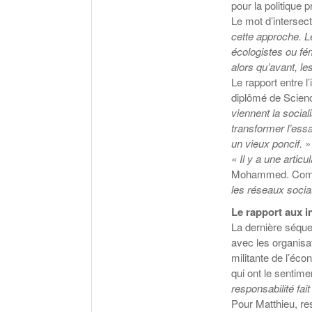
pour la politique
Le mot d’intersecti
cette approche. L
écologistes ou fé
alors qu’avant, l
Le rapport entre l
diplômé de Scienc
viennent la social
transformer l’essa
un vieux poncif.
»
« Il y a une articu
Mohammed. Comme
les réseaux socia
Le rapport aux i
La dernière séque
avec les organisat
militante de l’éco
qui ont le sentime
responsabilité fait
Pour Matthieu, re