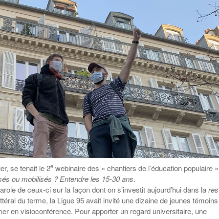
Education aux médias
Les veilleurs de l’info
Malle pédagogique «
La ligue 95 et
Pour s’inscrire
Parcours d’exils d’hier
Education verte
Recyclivre
Formation Eco-
et d’aujourd’hui »
délégué.es
Actualité Ecole
Lutte contre
l’illettrisme
e
er, se tenait le 2
webinaire des « chantiers de l’éducation populaire »
sés ou mobilisés ? Entendre les 15-30 ans
.
 parole de ceux-ci sur la façon dont on s’investit aujourd’hui dans la
res
ittéral du terme, la Ligue 95 avait invité une dizaine de jeunes témoins
mer en visioconférence. Pour apporter un regard universitaire, une