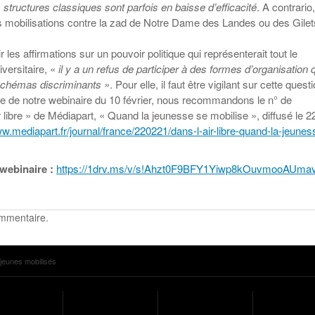
es structures classiques sont parfois en baisse d’efficacité
. A contrario, 
 des mobilisations contre la zad de Notre Dame des Landes ou des Gilet
ir les affirmations sur un pouvoir politique qui représenterait tout le
versitaire, «
il y a un refus de participer à des formes d’organisation 
schémas discriminants »
. Pour elle, il faut être vigilant sur cette questi
gne de notre webinaire du 10 février, nous recommandons le n° de
ir libre » de Médiapart, « Quand la jeunesse se mobilise », diffusé le 2
ww.mediapart.fr/journal/france/220221/dans-l-air-libre-quand-la-jeunes
 webinaire :
https://1drv.ms/v/s!Ahzt0F9BFY1Yiwp8kOuvmooAUma
ommentaire.
jeunes mobilisés