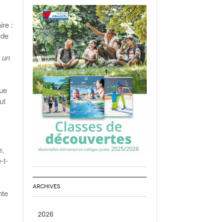
ire :
 de
 un
que
ut
e,
-t-
ARCHIVES
nte
2026