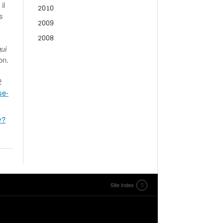
il
2010
s
2009
2008
qui
on.
2
se-
v?
Site index