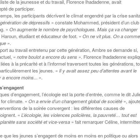
iste de la jeunesse et du travail, Florence Ihadadenne, avait
té de participer.
mps, les participants décrivent le climat engendré par la crise sanita
 génération de dépressifs
» constate Mohammed, président d’un club
ng. «
On augmente le nombre de psychologues. Mais ça va changer
t Haroun, étudiant et éducateur de foot.
« On ne vit plus. On a comme
que »
.
port au travail entretenu par cette génération, Ambre se demande si,
actuel,
« notre boulot a encore du sens »
. Florence Ihadadenne expli
liées à la précarité et à l’informel traversent toutes les générations, to
particulièrement les jeunes. «
Il y avait assez peu d’attentes avant le
 y a encore moins..
. ».
 s’engagent
ues d’engagement, l’écologie est la porte d’entrée, comme le dit Juli
 for climate. «
On a envie d’un changement global de société
», ajoute
nterventions de la soirée convergent : les différentes causes de
joignent. «
L’écologie, les violences policières, la pauvreté… tout est
planète sans société et vice-versa
» fait remarquer Céline, intermitte
que les jeunes s’engagent de moins en moins en politique ou alors