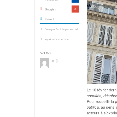
0
Google +
Linkedin
active){li-
Envoyer l'article par e-mail
icon[type=linkedin-bug]
[color=inverse]
.background{fill
Imprimer cet article
Auteur
M.D
Le 10 février derni
sacrifiés, désabu
Pour recueillir la
publica
, au sens l
acteurs à s’expri