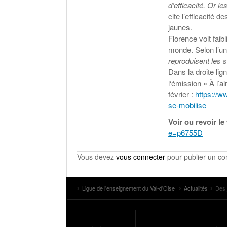
d’efficacité. Or l
cite l’efficacité
jaunes.
Florence voit faibl
monde. Selon l’uni
reproduisent les 
Dans la droite li
l‘émission « À l’a
février :
https://w
se-mobilise
Voir ou revoir le
e=p6755D
Vous devez
vous connecter
pour publier un c
Ligue de l'enseignement du Val-d'Oise
Actualités
Des 