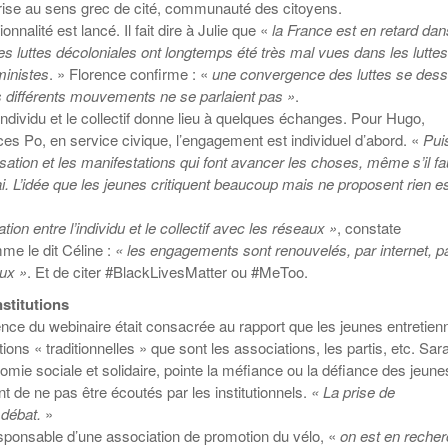
 prise au sens grec de cité, communauté des citoyens.
onnalité est lancé. Il fait dire à Julie que «
la France est en retard dan
es luttes décoloniales ont longtemps été très mal vues dans les luttes
ministes
. » Florence confirme : «
une convergence des luttes se dess
es différents mouvements ne se parlaient pas »
.
’individu et le collectif donne lieu à quelques échanges. Pour Hugo,
es Po, en service civique, l’engagement est individuel d’abord. «
Pui
isation et les manifestations qui font avancer les choses, même s’il fa
i. L’idée que les jeunes critiquent beaucoup mais ne proposent rien e
lation entre l’individu et le collectif avec les réseaux »
, constate
 le dit Céline :
« les engagements sont renouvelés, par internet, p
ux »
. Et de citer #BlackLivesMatter ou #MeToo.
nstitutions
nce du webinaire était consacrée au rapport que les jeunes entretien
ions « traditionnelles » que sont les associations, les partis, etc. Sar
nomie sociale et solidaire, pointe la méfiance ou la défiance des jeune
nt de ne pas être écoutés par les institutionnels.
« La prise de
 débat.
»
sponsable d’une association de promotion du vélo, «
on est en reche