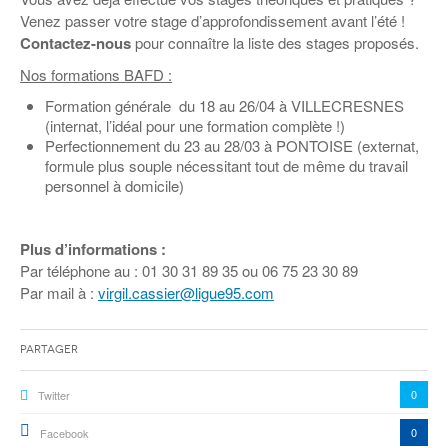
Coordonnées départementales
Espace bénévoles
Education aux médias
Venez passer votre stage d’approfondissement avant l’été !
Malle pédagogique « Parcours d’exils
… Formations BAFD
Actualités loisirs
Contactez-nous
pour connaître la liste des stages proposés.
Story play’r
d’hier et d’aujourd’hui »
Les veilleurs de l’info
Education verte
Pour s’inscrire
Nos formations BAFD :
La ligue 95 et Recyclivre
Formation Eco-délégué.es
Actualité Ecole
Formation générale du 18 au 26/04 à VILLECRESNES
Lutte contre l’illettrisme
(internat, l’idéal pour une formation complète !)
Perfectionnement du 23 au 28/03 à PONTOISE (externat,
formule plus souple nécessitant tout de même du travail
personnel à domicile)
Plus d’informations :
Par téléphone au : 01 30 31 89 35 ou 06 75 23 30 89
Par mail à :
virgil.cassier@ligue95.com
Partager
0
Twitter
0
Facebook