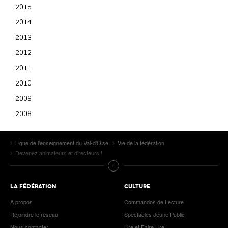
2015
2014
2013
2012
2011
2010
2009
2008
Ligue de l'enseignement du Val-d'Oise
Vie de la fédération
Devenez animateurs et directeurs !
LA FÉDÉRATION
CULTURE
A propos
Commandos de Lecture
Rejoindre le réseau
Spectacles Jeune Public
Nous contacter
Lire et Faire Lire