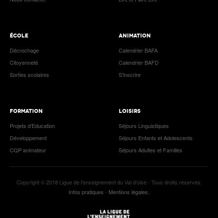
ÉCOLE
ANIMATION
Décrochage
Calendrier BAFA
Citoyenneté
Calendrier BAFD
Sorties scolaires
S’inscrire
FORMATION
LOISIRS
Projets d’Education
Séjours Linguistiques
Développement
Séjours Enfants et Adolescents
CQP animateur
Séjours Adultes et Familles
Copyright © 2018 Ligue de l'enseignement du Val d'oise - Tous droits réservés.
Infos pratiques
-
Mentions légales.