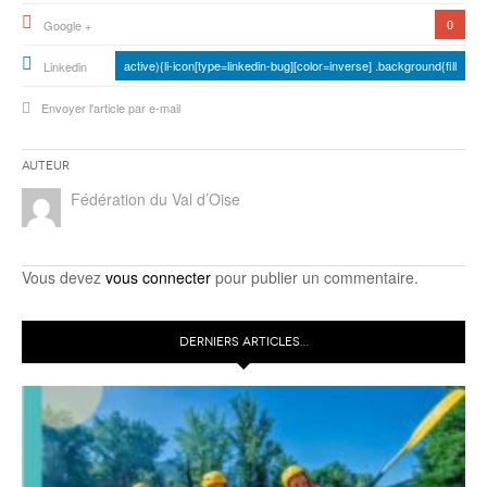
0
Google +
active){li-icon[type=linkedin-bug][color=inverse] .background{fill
Linkedin
Envoyer l'article par e-mail
Auteur
Fédération du Val d’Oise
Vous devez
vous connecter
pour publier un commentaire.
DERNIERS ARTICLES…