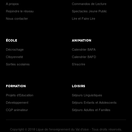
A propos
Commandos de Lecture
Rejoindre le réseau
Spectacles Jeune Public
Nous contacter
Lire et Faire Lire
ÉCOLE
ANIMATION
Décrochage
Calendrier BAFA
Citoyenneté
Calendrier BAFD
Sorties scolaires
S’inscrire
FORMATION
LOISIRS
Projets d’Education
Séjours Linguistiques
Développement
Séjours Enfants et Adolescents
CQP animateur
Séjours Adultes et Familles
Copyright © 2018 Ligue de l'enseignement du Val d'oise - Tous droits réservés.