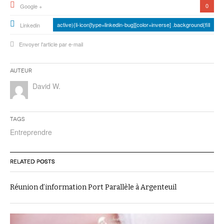
0
Google +
active){li-icon[type=linkedin-bug][color=inverse] .background{fill
Linkedin
Envoyer l'article par e-mail
Auteur
David W.
Tags
Entreprendre
RELATED POSTS
Réunion d’information Port Parallèle à Argenteuil