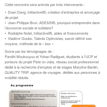
Coordonnées départementales
Espace bénévoles
Education aux médias
Cette rencontre sera animée par trois intervenants :
Malle pédagogique « Parcours d’exils
… Formations BAFD
Actualités loisirs
Story play’r
d’hier et d’aujourd’hui »
Les veilleurs de l’info
• Doan Dang, Initiactive95, création d’entreprise et amorçage
Education verte
de projet
Pour s’inscrire
La ligue 95 et Recyclivre
Formation Eco-délégué.es
Actualité Ecole
• Jean-Philippe Brun, ADESS95, pourquoi entreprendre dans
l’économie sociale et solidaire?
Lutte contre l’illettrisme
• Rodolphe Nolet, Initiactive95, aides et financements
• Vladimir Goubo, Talents Optimistes, savoir définir ses
moyens: méthode de la « box »
Suivie par les témoignages de :
Pandhi Moukouyou et Yohan Radiguet, étudiants à l’UCP et
porteurs du projet Piste on Jobs, réseau social professionnel
dédié à la recherche d’emplois et de stages Maryline Bardin,
QUALITY TRIP, agence de voyages dédiée aux personnes à
mobilité réduite.