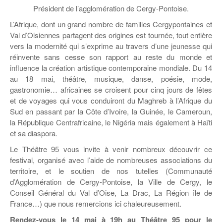
Coordonnées départementales
Espace bénévoles
Education aux médias
Président de l’agglomération de Cergy-Pontoise.
Malle pédagogique « Parcours d’exils
… Formations BAFD
Actualités loisirs
Story play’r
d’hier et d’aujourd’hui »
Les veilleurs de l’info
L’Afrique, dont un grand nombre de familles Cergypontaines et
Education verte
Val d’Oisiennes partagent des origines est tournée, tout entière
Pour s’inscrire
La ligue 95 et Recyclivre
Formation Eco-délégué.es
vers la modernité qui s’exprime au travers d’une jeunesse qui
Actualité Ecole
réinvente sans cesse son rapport au reste du monde et
Lutte contre l’illettrisme
influence la création artistique contemporaine mondiale. Du 14
au 18 mai, théâtre, musique, danse, poésie, mode,
gastronomie… africaines se croisent pour cinq jours de fêtes
et de voyages qui vous conduiront du Maghreb à l’Afrique du
Sud en passant par la Côte d’Ivoire, la Guinée, le Cameroun,
la République Centrafricaine, le Nigéria mais également à Haïti
et sa diaspora.
Le Théâtre 95 vous invite à venir nombreux découvrir ce
festival, organisé avec l’aide de nombreuses associations du
territoire, et le soutien de nos tutelles (Communauté
d’Agglomération de Cergy-Pontoise, la Ville de Cergy, le
Conseil Général du Val d’Oise, La Drac, La Région île de
France…) que nous remercions ici chaleureusement.
Rendez-vous le 14 mai à 19h au Théâtre 95 pour le