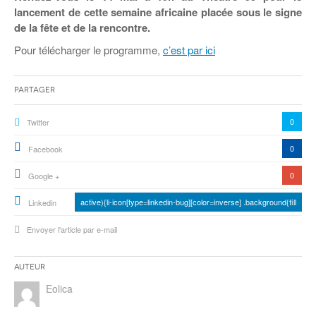
lancement de cette semaine africaine placée sous le signe
de la fête et de la rencontre.
Pour télécharger le programme,
c’est par ici
Partager
0
Twitter
0
Facebook
0
Google +
active){li-icon[type=linkedin-bug][color=inverse] .background{fill
Linkedin
Envoyer l'article par e-mail
Auteur
Eolica