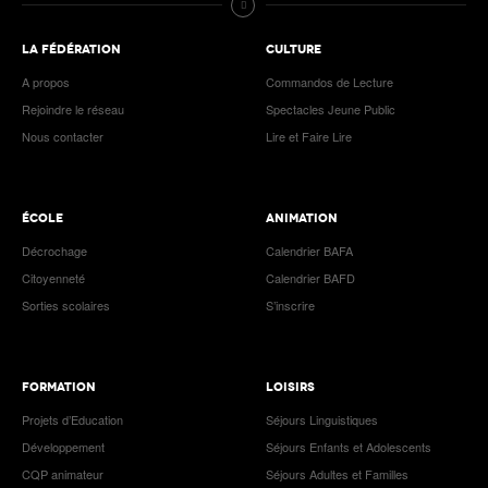
LA FÉDÉRATION
CULTURE
A propos
Commandos de Lecture
Rejoindre le réseau
Spectacles Jeune Public
Nous contacter
Lire et Faire Lire
ÉCOLE
ANIMATION
Décrochage
Calendrier BAFA
Citoyenneté
Calendrier BAFD
Sorties scolaires
S’inscrire
FORMATION
LOISIRS
Projets d’Education
Séjours Linguistiques
Développement
Séjours Enfants et Adolescents
CQP animateur
Séjours Adultes et Familles