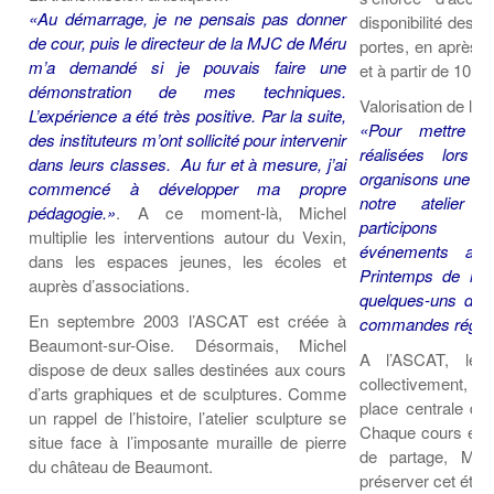
«Au démarrage, je ne pensais pas donner
disponibilité des 
de cour, puis le directeur de la MJC de Méru
portes, en après-m
m’a demandé si je pouvais faire une
et à partir de 10 h
démonstration de mes techniques.
Valorisation de la
L’expérience a été très positive. Par la suite,
«Pour mettre 
des instituteurs m’ont sollicité pour intervenir
réalisées lors 
dans leurs classes. Au fur et à mesure, j’ai
organisons une ex
commencé à développer ma propre
notre atelier (
pédagogie.»
. A ce moment-là, Michel
participons r
multiplie les interventions autour du Vexin,
événements arti
dans les espaces jeunes, les écoles et
Printemps de l’Ar
auprès d’associations.
quelques-uns de 
En septembre 2003 l’ASCAT est créée à
commandes réguli
Beaumont-sur-Oise. Désormais, Michel
A l’ASCAT, les 
dispose de deux salles destinées aux cours
collectivement, 
d’arts graphiques et de sculptures. Comme
place centrale dan
un rappel de l’histoire, l’atelier sculpture se
Chaque cours est
situe face à l’imposante muraille de pierre
de partage, Mich
du château de Beaumont.
préserver cet état 