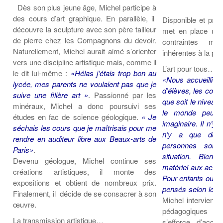
Coordonnées départementales
Espace bénévoles
Education aux médias
Dès son plus jeune âge, Michel participe à
Malle pédagogique « Parcours d’exils
… Formations BAFD
des cours d’art graphique. En parallèle, il
Actualités loisirs
Disponible et pro
Story play’r
d’hier et d’aujourd’hui »
Les veilleurs de l’info
Education verte
découvre la sculpture avec son père tailleur
met en place une
Pour s’inscrire
de pierre chez les Compagnons du devoir.
La ligue 95 et Recyclivre
contraintes mat
Formation Eco-délégué.es
Actualité Ecole
Naturellement, Michel aurait aimé s’orienter
inhérentes à la prat
Lutte contre l’illettrisme
vers une discipline artistique mais, comme il
L’art pour tous…
le dit lui-même :
«Hélas j’étais trop bon au
«Nous accueillio
lycée, mes parents ne voulaient pas que je
d’élèves, les cours
suive une filière art »
. Passionné par les
que soit le niveau 
minéraux, Michel a donc poursuivi ses
le monde peut 
études en fac de science géologique.
« Je
imaginaire. Il n’y 
séchais les cours que je maîtrisais pour me
n’y a que des
rendre en auditeur libre aux Beaux-arts de
personnes sont
Paris»
.
situation. Bien
Devenu géologue, Michel continue ses
matériel aux activi
créations artistiques, il monte des
Pour enfants ou po
expositions et obtient de nombreux prix.
pensés selon les d
Finalement, il décide de se consacrer à son
Michel intervient 
œuvre.
pédagogiques en 
La transmission artistique…
s’efforce d’acco