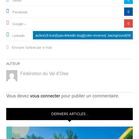
Twitter
0
Facebook
0
Google +
active){li-icon[type=linkedin-bug][color=inverse] .background{fill
Linkedin
Envoyer l'article par e-mail
Auteur
Fédération du Val d’Oise
Vous devez
vous connecter
pour publier un commentaire.
DERNIERS ARTICLES…