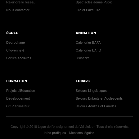
Rejoindre le réseau
Spectacles Jeune Public
Nous contacter
Lire et Faire Lire
ÉCOLE
ANIMATION
Décrochage
Calendrier BAFA
Citoyenneté
Calendrier BAFD
Sorties scolaires
S’inscrire
FORMATION
LOISIRS
Projets d’Education
Séjours Linguistiques
Développement
Séjours Enfants et Adolescents
CQP animateur
Séjours Adultes et Familles
Copyright © 2018 Ligue de l'enseignement du Val d'oise - Tous droits réservés.
Infos pratiques
-
Mentions légales.