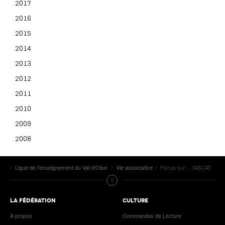
2017
2016
2015
2014
2013
2012
2011
2010
2009
2008
Ligue de l'enseignement du Val-d'Oise
Vie associative
Focus sur… l’ASCAT
LA FÉDÉRATION
CULTURE
A propos
Commandos de Lecture