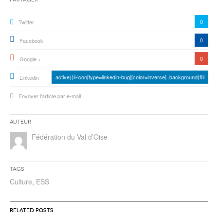
0
Twitter
0
Facebook
0
Google +
active){li-icon[type=linkedin-bug][color=inverse] .background{fill
Linkedin
Envoyer l'article par e-mail
Auteur
Fédération du Val d’Oise
Tags
Culture
,
ESS
RELATED POSTS