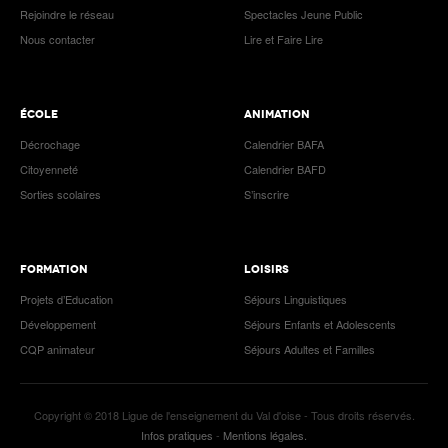
Rejoindre le réseau
Spectacles Jeune Public
Nous contacter
Lire et Faire Lire
ÉCOLE
ANIMATION
Décrochage
Calendrier BAFA
Citoyenneté
Calendrier BAFD
Sorties scolaires
S’inscrire
FORMATION
LOISIRS
Projets d’Education
Séjours Linguistiques
Développement
Séjours Enfants et Adolescents
CQP animateur
Séjours Adultes et Familles
Copyright © 2018 Ligue de l'enseignement du Val d'oise - Tous droits réservés.
Infos pratiques
-
Mentions légales.