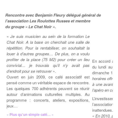
Coordonnées départementales
Espace bénévoles
Education aux médias
Malle pédagogique « Parcours d’exils
… Formations BAFD
Actualités loisirs
Story play’r
d’hier et d’aujourd’hui »
Les veilleurs de l’info
Education verte
Rencontre avec
Benjamin Fleury
délégué général de
Pour s’inscrire
l’association Les Roulottes Russes et
membre
La ligue 95 et Recyclivre
Formation Eco-délégué.es
Actualité Ecole
du groupe « Le Chat Noir »
.
Lutte contre l’illettrisme
«
Je suis musicien au sein de la formation Le
Chat Noir. A la base on cherchait une salle de
répétition. Pour la rentabiliser, on souhaitait la
louer à d’autres groupes… De plus, on a voulu
profiter de la place (75 M2) pour créer un lieu
En accord avec
convivial… je trouvais qu’il n’y avait pas
du lundi au V
d’endroit pour se retrouver
».
dimanche 14h
Ouvert en juin 2009, ce café associatif est
horaires offren
pensé comme un véritable espace de rencontre.
à une avant so
Les quelques 700 adhérents peuvent se réunir
l’apéro en conc
autour d’animations culturelles multiples. Au
L’investisse
programme : concerts, ateliers, expositions,
l’association
jeux…
inattendues.
« Plus qu’un simple café… »
«
En 2010, pour