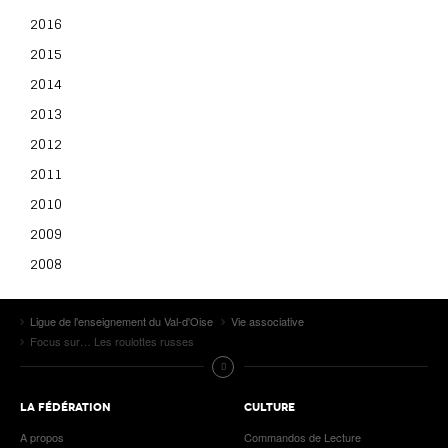
2016
2015
2014
2013
2012
2011
2010
2009
2008
Ligue de l'enseignement du Val-d'Oise
Vie associative
Focus sur… Les roulottes russes
LA FÉDÉRATION
CULTURE
A propos
Commandos de Lecture