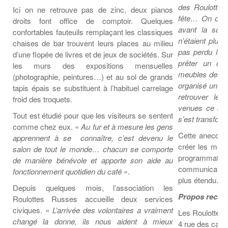
des Roulottes
Ici on ne retrouve pas de zinc, deux pianos
fête… On deva
droits font office de comptoir. Quelques
avant la soir
confortables fauteuils remplaçant les classiques
n’étaient plus
chaises de bar trouvent leurs places au milieu
pas perdu le 
d’une flopée de livres et de jeux de sociétés. Sur
prêter un ch
les murs des expositions mensuelles
meubles des R
(photographie, peintures…) et au sol de grands
organisé un je
tapis épais se substituent à l’habituel carrelage
retrouver le 
froid des troquets.
venues ce soi
Tout est étudié pour que les visiteurs se sentent
s’est transfor
comme chez eux. «
Au fur et à mesure les gens
Cette anecdote
apprennent à se connaître, c’est devenu le
créer les mem
salon de tout le monde… chacun se comporte
programmation
de manière bénévole et apporte son aide au
communication
fonctionnement quotidien du café
».
plus étendu.
Depuis quelques mois, l’association les
Propos recuei
Roulottes Russes accueille deux services
civiques. «
L’arrivée des volontaires a vraiment
Les Roulottes
changé la donne, ils nous aident à mieux
4 rue des carri