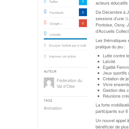
0
Twitter
acteurs éducatifs t
De Décembre à Jui
0
Facebook
sessions d’une ½ 
0
Google +
Pontoise, Osny, J
d’Accueils Collect
Linkedin
Les thématiques é
active){li-
Envoyer l'article par e-mail
icon[type=linkedin-bug]
pratique du jeu :
[color=inverse]
.background{fill
Lutte contre l
Imprimer cet article
Laïcité
Egalité Fem
Auteur
Jeux sportifs 
Création de j
Fédération du
Vivre ensembl
Val d’Oise
Gestion des co
Réunions créa
Tags
La forte mobilisat
Animation
participants sur 6
Un nouvel appel à 
bénéficier de plu