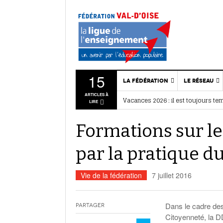
15
LA FÉDÉRATION
LE RÉSEAU
ARTICLES À
Vacances 2026 : il est toujours te
Qui sommes-nous ?
Associatio
LIRE
BAFA / BAFD : nos stages d’été
- 28 
Projet Fédéral
Nous rejo
Ce que disent les associations
- 27
Formations sur le
Vie statutaire de la
Dispositif
Quartiers d’été : citoyenneté et
fédération
Assemblée générale 2026 : retour
Liens
par la pratique du
Ressources
Actualités
associatives
associativ
Vie sportive
Vie de la fédération
7 juillet 2016
Annuaire des services
Actualités de la
fédération
Dans le cadre des 
Partager
Citoyenneté, la D