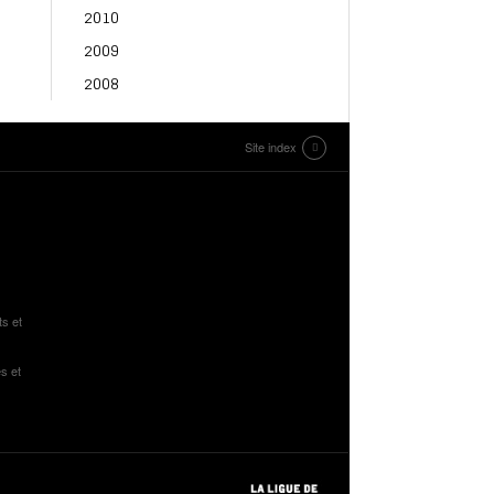
2010
2009
2008
Site index
ts et
s et