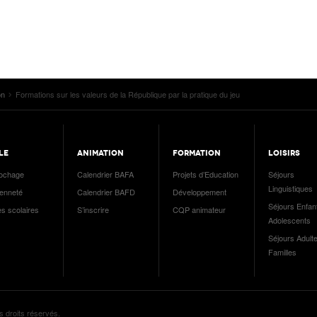
on
Formations sur les valeurs de la République par la pratique du jeu
LE
ANIMATION
FORMATION
LOISIRS
ochage
Calendrier BAFA
Projets d’Education
Séjours
Linguistiques
yenneté
Calendrier BAFD
Développement
Séjours Enfan
es scolaires
S’inscrire
CQP animateur
Adolescents
Séjours Adulte
Familles
s droits réservés.