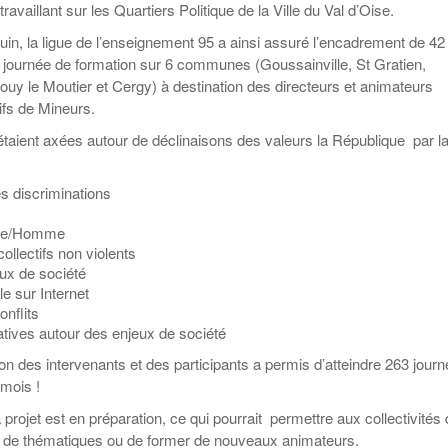
Education aux médias
Les veilleurs de l’info
ravaillant sur les Quartiers Politique de la Ville du Val d’Oise.
Malle pédagogique «
La ligue 95 et
Pour s’inscrire
Parcours d’exils d’hier
Education verte
Recyclivre
Formation Eco-
n, la ligue de l’enseignement 95 a ainsi assuré l’encadrement de 42
et d’aujourd’hui »
délégué.es
Actualité Ecole
Lutte contre
journée de formation sur 6 communes (Goussainville, St Gratien,
l’illettrisme
ouy le Moutier et Cergy) à destination des directeurs et animateurs
ifs de Mineurs.
taient axées autour de déclinaisons des valeurs la République par l
es discriminations
me/Homme
collectifs non violents
eux de société
e sur Internet
nflits
tives autour des enjeux de société
ion des intervenants et des participants a permis d’atteindre 263 jour
 mois !
projet est en préparation, ce qui pourrait permettre aux collectivités
s de thématiques ou de former de nouveaux animateurs.