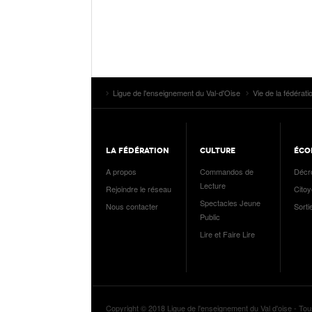
Ligue de l'enseignement du Val-d'Oise
Vie de la fédérati
LA FÉDÉRATION
CULTURE
ÉCO
A propos
Commandos de
Décr
Lecture
Rejoindre le réseau
Cito
Spectacles Jeune
Nous contacter
Sorti
Public
Lire et Faire Lire
Copyright © 2018 Ligue de l'enseignement du Val d'oise - Tou