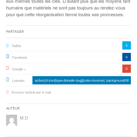
eux-mêmes toutes les clés. D’autant plus que les moyens tant
humains que matériels ne sont pas toujours au rendez-vous
pour que cette réorganisation tienne toutes ses promesses.
Partager
0
Twitter
0
Facebook
0
Google +
active){li-icon[type=linkedin-bug][color=inverse] .background{fill
Linkedin
Envoyer l'article par e-mail
Auteur
M.D