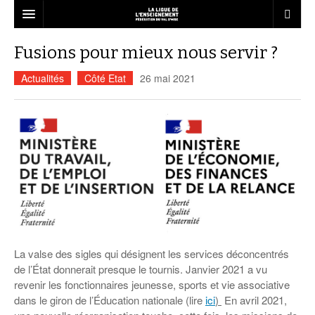
LA FÉDÉRATION
Fusions pour mieux nous servir ?
Qui sommes-nous ?
LE RÉSEAU
Actualités
Côté Etat
26 mai 2021
Projet Fédéral
Associations affiliées
L’ÉCOLE
Vie statutaire de la fédération
Nous rejoindre
liberté d’expression
ANIMATION
Ressources associatives
Dispositifs Jeunesse
Le décrochage scolaire
BAFA – BAFD
LOISIRS
Formations
Vie sportive
Service civique
Liens
Les ateliers relais
Education à la citoyenneté
Notre mission éducative en ACM
Emplois dans l’animation
L’esprit vacances pour tous
FORMATION
Accompagnement
USEP Val d’Oise
Informations
Annuaire des services
Actualités Vie associative
Juniors associations
L’accompagnement à la scolarité
Formation des délégués élèves
Le BAFA
Démocratie participative
Ressources à l’animation
Séjours adultes et familles
Le CQP animateur périscolaire
ACTUALITÉS
Assurances
UFOLEP Val d’Oise
Infographie
Actualités de la fédération
Campagnes de sensibilisation
Malle pédagogique Egalité Filles-
Le BAFD
Séjours enfants et adolescents
Conseil municipal de jeunes
Les structures d’accueil de mineurs
Séjours scolaires
Adapte 95
Qu’est-ce que c’est ?
Cap sur les projets d’Education !
Garçons
CONTACT
La valse des sigles qui désignent les services déconcentrés
Save the City : kit pédagogique contre
Recherche de mission
Jouons la carte de la fraternité
Calendrier des stages…
les discriminations
Séjours linguistiques
Les brevets et diplômes
Lire et faire lire
Actualités Animation
Organisation de la formation
de l’État donnerait presque le tournis. Janvier 2021 a vu
Actualités Formation
Egalité Femmes-Hommes
LES CHANTIERS
Guide du volontaire
revenir les fonctionnaires jeunesse, sports et vie associative
Pas d’éducation, pas d’avenir !
… Formations générales BAFA
Commander nos brochures
Présentation
Spectacles jeune public
« Silence, on violence » Emprise et
dans le giron de l’Éducation nationale (lire
ici
)
En avril 2021,
Guide du tuteur
violence conjugale
… Approfondissements BAFA