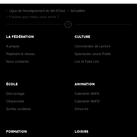
Ligue de l'enseignement du Val-d'Oise
Actualités
Fusions pour mieux nous servir ?
LA FÉDÉRATION
CULTURE
A propos
Commandos de Lecture
Rejoindre le réseau
Spectacles Jeune Public
Nous contacter
Lire et Faire Lire
ÉCOLE
ANIMATION
Décrochage
Calendrier BAFA
Citoyenneté
Calendrier BAFD
Sorties scolaires
S’inscrire
FORMATION
LOISIRS