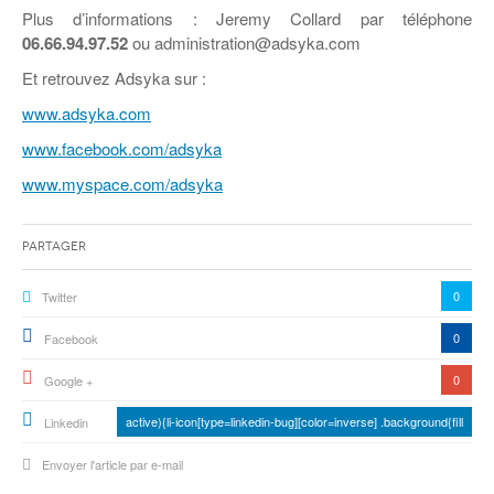
Coordonnées départementales
Espace bénévoles
Education aux médias
Plus d’informations : Jeremy Collard par téléphone
Malle pédagogique « Parcours d’exils
… Formations BAFD
06.66.94.97.52
ou administration@adsyka.com
Actualités loisirs
Story play’r
d’hier et d’aujourd’hui »
Les veilleurs de l’info
Education verte
Et retrouvez Adsyka sur :
Pour s’inscrire
La ligue 95 et Recyclivre
Formation Eco-délégué.es
Actualité Ecole
www.adsyka.com
Lutte contre l’illettrisme
www.facebook.com/adsyka
www.myspace.com/adsyka
Partager
0
Twitter
0
Facebook
0
Google +
active){li-icon[type=linkedin-bug][color=inverse] .background{fill
Linkedin
Envoyer l'article par e-mail