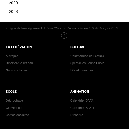
2009
2008
Ligue de l'enseignement du Val-d'Oise
Vie associative
Gala Adsyka 2013
LA FÉDÉRATION
CULTURE
A propos
Commandos de Lecture
Rejoindre le réseau
Spectacles Jeune Public
Nous contacter
Lire et Faire Lire
ÉCOLE
ANIMATION
Décrochage
Calendrier BAFA
Citoyenneté
Calendrier BAFD
Sorties scolaires
S’inscrire