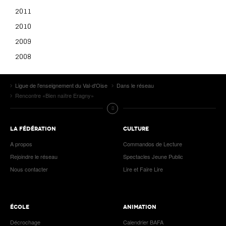
2011
2010
2009
2008
Ligue de l'enseignement du Val-d'Oise
Dans le réseau
Rencontre «Bien naître Eragny»
LA FÉDÉRATION
CULTURE
A propos
Commandos de Lecture
Rejoindre le réseau
Spectacles Jeune Public
Nous contacter
Lire et Faire Lire
ÉCOLE
ANIMATION
Décrochage
Calendrier BAFA