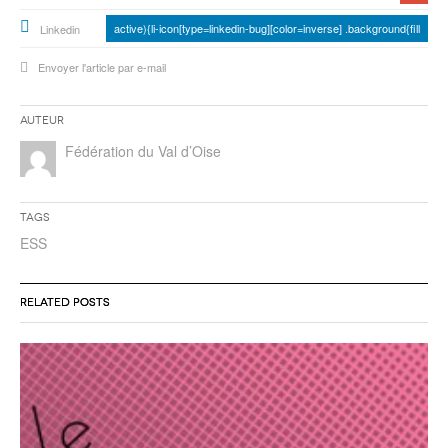
active){li-icon[type=linkedin-bug][color=inverse] .background{fill
Linkedin
Envoyer l'article par e-mail
Auteur
Fédération du Val d’Oise
Tags
ESS
RELATED POSTS