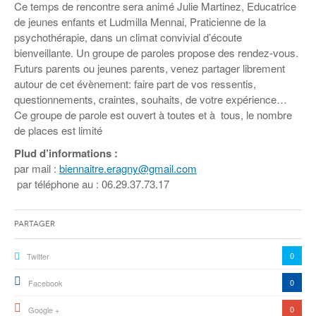
Coordonnées départementales
Espace bénévoles
Ce temps de rencontre sera animé Julie Martinez, Educatrice
Education aux médias
de jeunes enfants et Ludmilla Mennai, Praticienne de la
Malle pédagogique « Parcours d’exils
… Formations BAFD
Actualités loisirs
Story play’r
d’hier et d’aujourd’hui »
Les veilleurs de l’info
Education verte
psychothérapie, dans un climat convivial d’écoute
Pour s’inscrire
bienveillante. Un groupe de paroles propose des rendez-vous.
La ligue 95 et Recyclivre
Formation Eco-délégué.es
Actualité Ecole
Futurs parents ou jeunes parents, venez partager librement
Lutte contre l’illettrisme
autour de cet évènement: faire part de vos ressentis,
questionnements, craintes, souhaits, de votre expérience…
Ce groupe de parole est ouvert à toutes et à tous, le nombre
de places est limité
Plud d’informations :
par mail :
biennaitre.eragny@gmail.com
par téléphone au : 06.29.37.73.17
Partager
0
Twitter
0
Facebook
0
Google +