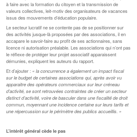
Coordonnées départementales
Espace bénévoles
Education aux médias
à faire avec la formation du citoyen et la transmission de
Malle pédagogique « Parcours d’exils
… Formations BAFD
valeurs collectives, leit-motiv des organisateurs de vacances
Actualités loisirs
Story play’r
d’hier et d’aujourd’hui »
Les veilleurs de l’info
Education verte
issus des mouvements d’éducation populaire.
Pour s’inscrire
La ligue 95 et Recyclivre
Formation Eco-délégué.es
Le secteur lucratif ne se contente pas de se positionner sur
Actualité Ecole
des activités jusque-là̀ proposées par des associations, il en
Lutte contre l’illettrisme
accapare le savoir-faire au profit de ses actionnaires, sans
licence ni autorisation préalable. Les associations qui n’ont pas
le réflexe de protéger leur projet associatif apparaissent
démunies, expliquent les auteurs du rapport.
Et d’ajouter :
« la concurrence a également un impact fiscal
sur le budget de certaines associations qui, après avoir vu
apparaitre des opérateurs commerciaux sur leur créneau
d’activité, se sont retrouvées contraintes de créer un secteur
distinct d’activité́, voire de basculer dans une fiscalité́ de droit
commun, moyennant une incidence certaine sur leurs tarifs et
une répercussion sur le périmètre des publics accueillis. »
L’intérêt général cède le pas