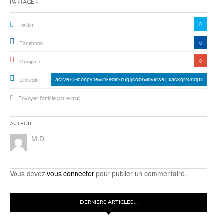
Partager
0
Twitter
0
Facebook
0
Google +
active){li-icon[type=linkedin-bug][color=inverse] .background{fill
Linkedin
Envoyer l'article par e-mail
Auteur
M.D
Vous devez
vous connecter
pour publier un commentaire.
DERNIERS ARTICLES…