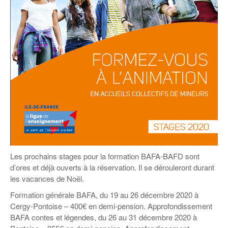
Coordonnées départementales
Espace bénévoles
Education aux médias
Malle pédagogique « Parcours d’exils
… Formations BAFD
Actualités loisirs
Story play’r
d’hier et d’aujourd’hui »
Les veilleurs de l’info
Education verte
Pour s’inscrire
La ligue 95 et Recyclivre
Formation Eco-délégué.es
Actualité Ecole
Lutte contre l’illettrisme
Les prochains stages pour la formation BAFA-BAFD sont
d’ores et déjà ouverts à la réservation. Il se dérouleront durant
les vacances de Noël.
Formation générale BAFA, du 19 au 26 décembre 2020 à
Cergy-Pontoise – 400€ en demi-pension. Approfondissement
BAFA contes et légendes, du 26 au 31 décembre 2020 à