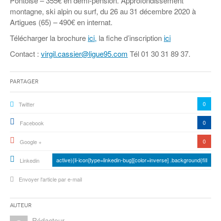
Pontoise – 355€ en demi-pension. Approfondissement
montagne, ski alpin ou surf, du 26 au 31 décembre 2020 à
Artigues (65) – 490€ en internat.
Télécharger la brochure
ici,
la fiche d’inscription
ici
Contact :
virgil.cassier@ligue95.com
Tél 01 30 31 89 37.
Partager
0
Twitter
0
Facebook
0
Google +
active){li-icon[type=linkedin-bug][color=inverse] .background{fill
Linkedin
Envoyer l'article par e-mail
Auteur
Rédacteur