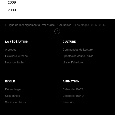
2009
2008
Ligue de l'enseignement du Val-d'Oise
Actualités
Les stages BAFA-BAFD
LA FÉDÉRATION
CULTURE
A propos
Commandos de Lecture
Rejoindre le réseau
Spectacles Jeune Public
Nous contacter
Lire et Faire Lire
ÉCOLE
ANIMATION
Décrochage
Calendrier BAFA
Citoyenneté
Calendrier BAFD
Sorties scolaires
S’inscrire