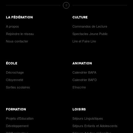
LA FÉDÉRATION
CULTURE
A propos
Commandos de Lecture
Rejoindre le réseau
Spectacles Jeune Public
Nous contacter
Lire et Faire Lire
ÉCOLE
ANIMATION
Décrochage
Calendrier BAFA
Citoyenneté
Calendrier BAFD
Sorties scolaires
S’inscrire
FORMATION
LOISIRS
Projets d’Education
Séjours Linguistiques
Développement
Séjours Enfants et Adolescents