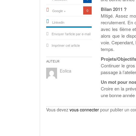
Bilan 2011 ?
0
Google +
Mitigé. Assez moy
recrutement. En 
Linkedin
avec les 6ème et 
active){li-
Envoyer l'article par e-mail
icon[type=linkedin-bug]
alors que le dispo
[color=inverse]
.background{fill
voie. Cependant, l
Imprimer cet article
temps.
Projets/Objectif
Auteur
Continuer le gro
Eolica
passage à l’atelie
Un mot pour nos
Croire en la prév
une bonne année e
Vous devez
vous connecter
pour publier un c