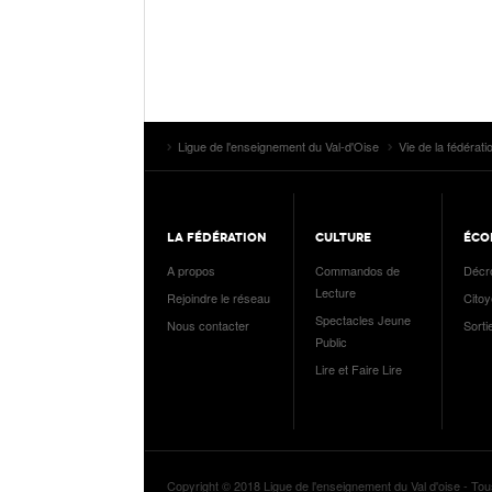
Ligue de l'enseignement du Val-d'Oise
Vie de la fédérati
LA FÉDÉRATION
CULTURE
ÉCO
A propos
Commandos de
Décr
Lecture
Rejoindre le réseau
Cito
Spectacles Jeune
Nous contacter
Sorti
Public
Lire et Faire Lire
Copyright © 2018 Ligue de l'enseignement du Val d'oise - Tou