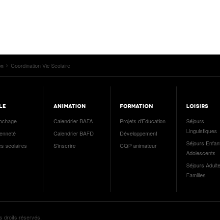
on
Coordination Vie Scolaire
LE
ANIMATION
FORMATION
LOISIRS
ochage
Calendrier BAFA
Projets d’Education
Séjours
Linguistiques
yenneté
Calendrier BAFD
Développement
Séjours Enfan
es scolaires
S’inscrire
CQP animateur
Adolescents
Séjours Adulte
Familles
s droits réservés.