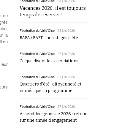
Fédération du Val d’Oise
-
28 juin 2026
Vacances 2026 : il est toujours
temps de réserver !
s de
grés
ire,
Fédération du Val d’Oise
-
28 juin 2026
ur la
BAFA / BAFD : nos stages d’été
il du
Fédération du Val d’Oise
-
27 juin 2026
Ce que disent les associations
leur
Fédération du Val d’Oise
-
27 juin 2026
Quartiers d’été : citoyenneté et
eurs
numérique au programme
Fédération du Val d’Oise
-
27 juin 2026
Assemblée générale 2026 : retour
sur une année d’engagement