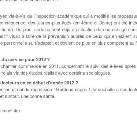
Education aux médias
Les veilleurs de l’info
Malle pédagogique «
La ligue 95 et
Pour s’inscrire
Parcours d’exils d’hier
Education verte
Recyclivre
Formation Eco-
et d’aujourd’hui »
délégué.es
en vis-à-vis de l’inspection académique qui a modifié les processu
Actualité Ecole
Lutte contre
conséquence, des jeunes plus âgés (en 4ème et 3ème) ont été inté
l’illettrisme
5ème. De plus, certains sont déjà en situation de décrochage scola
sitif visait à faire de la prévention auprès de ceux qui en étaient s
e personnel a su s’adapter, et devient de plus en plus compétent au f
s du service pour 2012 ?
s chantier commencé en 2011, concernant le suivi des élèves après 
r relais via des études réalisé avec certains sociologues.
 lecteurs en ce début d’année 2012 ?
ention et non la répression ! Gardons espoir ! Je souhaite à nos lect
t surtout, une bonne santé.
ommentaire.