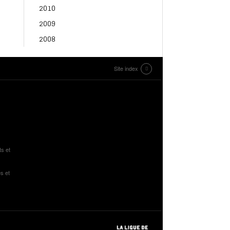
2010
2009
2008
Site index
ts et
s et