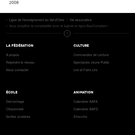
2008
Ligue de l'enseignement du Val-d'Oise
Vie associative
Vous simplifier la comptabilité avec le logiciel en ligne BasiCompta® !
LA FÉDÉRATION
CULTURE
A propos
Commandos de Lecture
Rejoindre le réseau
Spectacles Jeune Public
Nous contacter
Lire et Faire Lire
ÉCOLE
ANIMATION
Décrochage
Calendrier BAFA
Citoyenneté
Calendrier BAFD
Sorties scolaires
S’inscrire