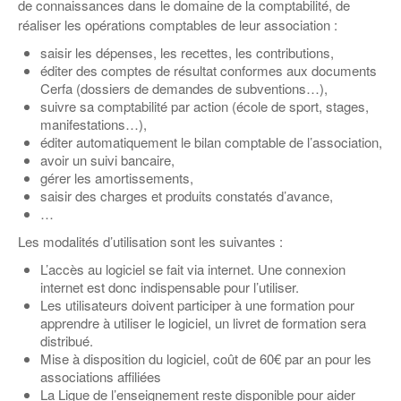
Coordonnées départementales
de connaissances dans le domaine de la comptabilité, de
Espace bénévoles
Education aux médias
réaliser les opérations comptables de leur association :
Malle pédagogique « Parcours d’exils
… Formations BAFD
Actualités loisirs
Story play’r
d’hier et d’aujourd’hui »
Les veilleurs de l’info
Education verte
saisir les dépenses, les recettes, les contributions,
Pour s’inscrire
éditer des comptes de résultat conformes aux documents
La ligue 95 et Recyclivre
Formation Eco-délégué.es
Actualité Ecole
Cerfa (dossiers de demandes de subventions…),
Lutte contre l’illettrisme
suivre sa comptabilité par action (école de sport, stages,
manifestations…),
éditer automatiquement le bilan comptable de l’association,
avoir un suivi bancaire,
gérer les amortissements,
saisir des charges et produits constatés d’avance,
…
Les modalités d’utilisation sont les suivantes :
L’accès au logiciel se fait via internet. Une connexion
internet est donc indispensable pour l’utiliser.
Les utilisateurs doivent participer à une formation pour
apprendre à utiliser le logiciel, un livret de formation sera
distribué.
Mise à disposition du logiciel, coût de 60€ par an pour les
associations affiliées
La Ligue de l’enseignement reste disponible pour aider