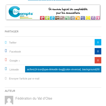
Partager
0
Twitter
0
Facebook
0
Google +
active){li-icon[type=linkedin-bug][color=inverse] .background{fill
Linkedin
Envoyer l'article par e-mail
Auteur
Fédération du Val d’Oise