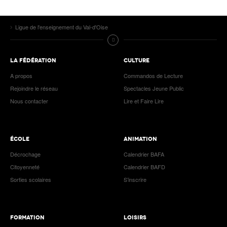
Ligue de l'enseignement du Val-d'Oise
LA FÉDÉRATION
CULTURE
A propos
Commandos de Lecture
Rejoindre le réseau
Spectacles Jeune Public
Nous contacter
Lire et Faire Lire
ÉCOLE
ANIMATION
Décrochage
Calendrier BAFA
Citoyenneté
Calendrier BAFD
Sorties scolaires
S’inscrire
FORMATION
LOISIRS