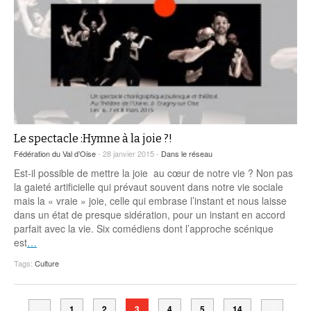
Le spectacle :Hymne à la joie ?!
Fédération du Val d’Oise
- 28 janvier 2015 -
Dans le réseau
Est-il possible de mettre la joie au cœur de notre vie ? Non pas
la gaieté artificielle qui prévaut souvent dans notre vie sociale
mais la « vraie » joie, celle qui embrase l’instant et nous laisse
dans un état de presque sidération, pour un instant en accord
parfait avec la vie. Six comédiens dont l’approche scénique
est
…
Tags:
Culture
1
2
3
4
5
14