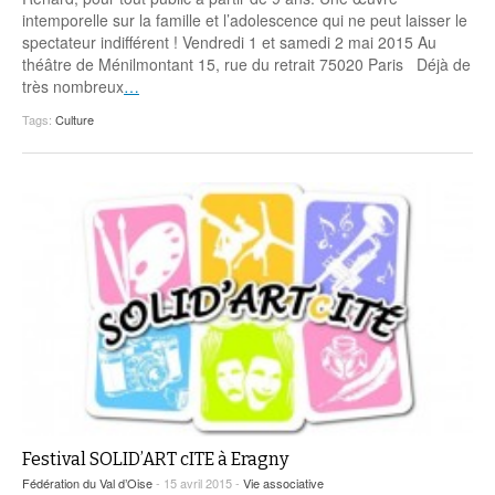
Coordonnées départementales
Espace bénévoles
Education aux médias
intemporelle sur la famille et l’adolescence qui ne peut laisser le
Malle pédagogique « Parcours d’exils
… Formations BAFD
spectateur indifférent ! Vendredi 1 et samedi 2 mai 2015 Au
Actualités loisirs
Story play’r
d’hier et d’aujourd’hui »
Les veilleurs de l’info
Education verte
théâtre de Ménilmontant 15, rue du retrait 75020 Paris Déjà de
Pour s’inscrire
très nombreux
…
La ligue 95 et Recyclivre
Formation Eco-délégué.es
Actualité Ecole
Tags:
Culture
Lutte contre l’illettrisme
Festival SOLID’ART cITE à Eragny
Fédération du Val d’Oise
- 15 avril 2015 -
Vie associative