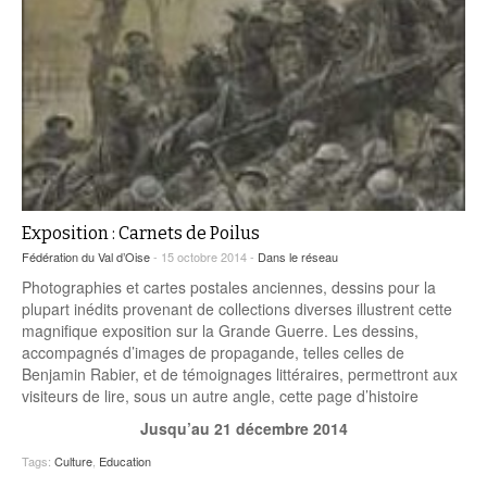
Coordonnées départementales
Espace bénévoles
Education aux médias
Malle pédagogique « Parcours d’exils
… Formations BAFD
Actualités loisirs
Story play’r
d’hier et d’aujourd’hui »
Les veilleurs de l’info
Education verte
Pour s’inscrire
La ligue 95 et Recyclivre
Formation Eco-délégué.es
Actualité Ecole
Lutte contre l’illettrisme
Exposition : Carnets de Poilus
Fédération du Val d’Oise
- 15 octobre 2014 -
Dans le réseau
Photographies et cartes postales anciennes, dessins pour la
plupart inédits provenant de collections diverses illustrent cette
magnifique exposition sur la Grande Guerre. Les dessins,
accompagnés d’images de propagande, telles celles de
Benjamin Rabier, et de témoignages littéraires, permettront aux
visiteurs de lire, sous un autre angle, cette page d’histoire
Jusqu’au 21 décembre 2014
Tags:
Culture
,
Education