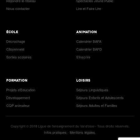
Rejoindre le réseau
Spectacles Jeune Public
Nous contacter
Lire et Faire Lire
ÉCOLE
ANIMATION
Décrochage
Calendrier BAFA
Citoyenneté
Calendrier BAFD
Sorties scolaires
S’inscrire
FORMATION
LOISIRS
Projets d’Education
Séjours Linguistiques
Développement
Séjours Enfants et Adolescents
CQP animateur
Séjours Adultes et Familles
Copyright © 2018 Ligue de l'enseignement du Val d'oise - Tous droits réservés.
Infos pratiques
-
Mentions légales.