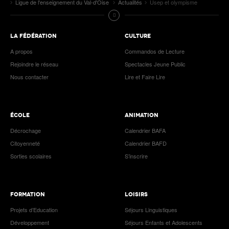
Ligue de l'enseignement du Val-d'Oise
Actualités
Usep et olympisme
LA FÉDÉRATION
CULTURE
A propos
Commandos de Lecture
Rejoindre le réseau
Spectacles Jeune Public
Nous contacter
Lire et Faire Lire
ÉCOLE
ANIMATION
Décrochage
Calendrier BAFA
Citoyenneté
Calendrier BAFD
Sorties scolaires
S’inscrire
FORMATION
LOISIRS
Projets d’Education
Séjours Linguistiques
Développement
Séjours Enfants et Adolescents