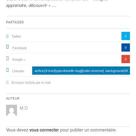
apprendre, découvrir »
…
Partager
0
Twitter
0
Facebook
0
Google +
active){li-icon[type=linkedin-bug][color=inverse] .background{fill
Linkedin
Envoyer l'article par e-mail
Auteur
M.D
Vous devez
vous connecter
pour publier un commentaire.