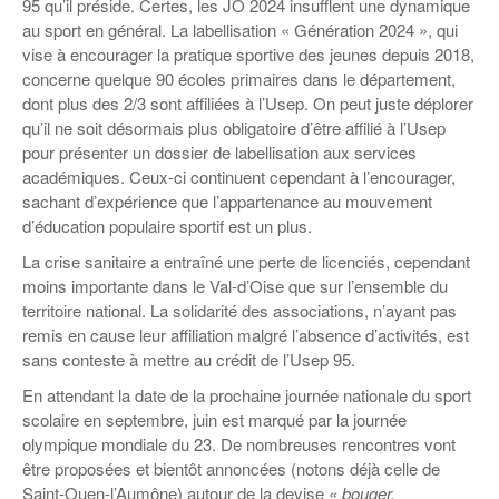
Coordonnées départementales
95 qu’il préside. Certes, les JO 2024 insufflent une dynamique
Espace bénévoles
Education aux médias
au sport en général. La labellisation « Génération 2024 », qui
Malle pédagogique « Parcours d’exils
… Formations BAFD
Actualités loisirs
Story play’r
d’hier et d’aujourd’hui »
Les veilleurs de l’info
vise à encourager la pratique sportive des jeunes depuis 2018,
Education verte
concerne quelque 90 écoles primaires dans le département,
Pour s’inscrire
La ligue 95 et Recyclivre
Formation Eco-délégué.es
dont plus des 2/3 sont affiliées à l’Usep. On peut juste déplorer
Actualité Ecole
qu’il ne soit désormais plus obligatoire d’être affilié à l’Usep
Lutte contre l’illettrisme
pour présenter un dossier de labellisation aux services
académiques. Ceux-ci continuent cependant à l’encourager,
sachant d’expérience que l’appartenance au mouvement
d’éducation populaire sportif est un plus.
La crise sanitaire a entraîné une perte de licenciés, cependant
moins importante dans le Val-d’Oise que sur l’ensemble du
territoire national. La solidarité des associations, n’ayant pas
remis en cause leur affiliation malgré l’absence d’activités, est
sans conteste à mettre au crédit de l’Usep 95.
En attendant la date de la prochaine journée nationale du sport
scolaire en septembre, juin est marqué par la journée
olympique mondiale du 23. De nombreuses rencontres vont
être proposées et bientôt annoncées (notons déjà celle de
Saint-Ouen-l’Aumône) autour de la devise
« bouger,