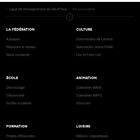
Ligue de l'enseignement du Val-d'Oise
Vie associative
LA FÉDÉRATION
CULTURE
A propos
Commandos de Lecture
Rejoindre le réseau
Spectacles Jeune Public
Nous contacter
Lire et Faire Lire
ÉCOLE
ANIMATION
Décrochage
Calendrier BAFA
Citoyenneté
Calendrier BAFD
Sorties scolaires
S’inscrire
FORMATION
LOISIRS
Projets d’Education
Séjours Linguistiques