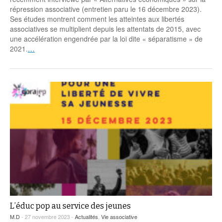
Coordonnées départementales
Espace bénévoles
Education aux médias
répression associative (entretien paru le 16 décembre 2023).
Malle pédagogique « Parcours d’exils
… Formations BAFD
Ses études montrent comment les atteintes aux libertés
Actualités loisirs
Story play’r
d’hier et d’aujourd’hui »
Les veilleurs de l’info
Education verte
associatives se multiplient depuis les attentats de 2015, avec
Pour s’inscrire
une accélération engendrée par la loi dite « séparatisme » de
La ligue 95 et Recyclivre
Formation Eco-délégué.es
Actualité Ecole
2021.
…
Lutte contre l’illettrisme
L’éduc pop au service des jeunes
M.D
- 27 novembre 2023 -
Actualités
,
Vie associative