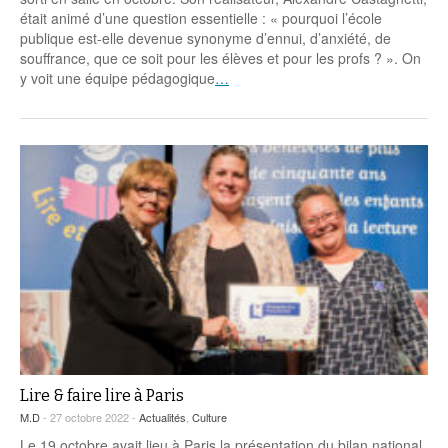
Coordonnées départementales
Espace bénévoles
Education aux médias
était animé d’une question essentielle : « pourquoi l’école
Malle pédagogique « Parcours d’exils
… Formations BAFD
publique est-elle devenue synonyme d’ennui, d’anxiété, de
Actualités loisirs
Story play’r
d’hier et d’aujourd’hui »
Les veilleurs de l’info
Education verte
souffrance, que ce soit pour les élèves et pour les profs ? ». On
Pour s’inscrire
y voit une équipe pédagogique
…
La ligue 95 et Recyclivre
Formation Eco-délégué.es
Actualité Ecole
Lutte contre l’illettrisme
Lire & faire lire à Paris
M.D
- 27 octobre 2022 -
Actualités
,
Culture
Le 19 octobre avait lieu à Paris la présentation du bilan national