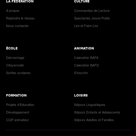
LA FÉDÉRATION
CULTURE
A propos
Commandos de Lecture
Rejoindre le réseau
Spectacles Jeune Public
Nous contacter
Lire et Faire Lire
ÉCOLE
ANIMATION
Décrochage
Calendrier BAFA
Citoyenneté
Calendrier BAFD
Sorties scolaires
S’inscrire
FORMATION
LOISIRS
Projets d’Education
Séjours Linguistiques
Développement
Séjours Enfants et Adolescents
CQP animateur
Séjours Adultes et Familles