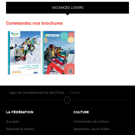
VACANCES LOISIRS
Commandez nos brochures
Ligue de l'enseignement du Val-d'Oise
Culture
LA FÉDÉRATION
CULTURE
A propos
Commandos de Lecture
Rejoindre le réseau
Spectacles Jeune Public