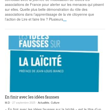
Coordonnées départementales
Espace bénévoles
Education aux médias
associations de France pour alerter sur les menaces qui pèsent
Malle pédagogique « Parcours d’exils
… Formations BAFD
sur elles. Quelle plus belle démonstration du rôle des
Actualités loisirs
Story play’r
d’hier et d’aujourd’hui »
Les veilleurs de l’info
Education verte
associations dans l’apprentissage de la vie citoyenne que
Pour s’inscrire
l’action de Lire et faire lire ? Plusieurs
…
La ligue 95 et Recyclivre
Formation Eco-délégué.es
Actualité Ecole
Lutte contre l’illettrisme
En finir avec les idées fausses
M.D
- 27 septembre 2025 -
Actualités
,
Culture
« En finir avec les idées fausses sur la laïcité » est le titre d’un