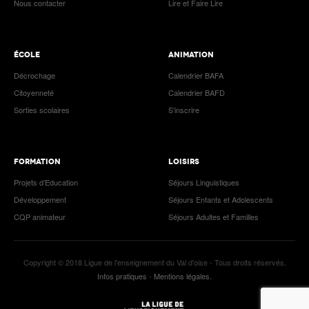
Nous contacter
Lire et Faire Lire
ÉCOLE
ANIMATION
Décrochage
Calendrier BAFA
Citoyenneté
Calendrier BAFD
Sorties scolaires
S’inscrire
FORMATION
LOISIRS
Projets d’Education
Séjours Linguistiques
Développement
Séjours Enfants et Adolescents
CQP animateur
Séjours Adultes et Familles
Copyright © 2018 Ligue de l'enseignement du Val d'oise - Tous droits réservés.
Infos pratiques
-
Mentions légales.