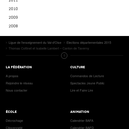
2010
2009
2008
Ligue de l'enseignement du Val-d'Oise
Elections départementales 2015
Thomas Cottinet et Isabelle Lambert – Canton de Taverny
LA FÉDÉRATION
CULTURE
A propos
Commandos de Lecture
Rejoindre le réseau
Spectacles Jeune Public
Nous contacter
Lire et Faire Lire
ÉCOLE
ANIMATION
Décrochage
Calendrier BAFA
Citoyenneté
Calendrier BAFD