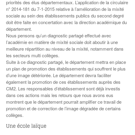
Coordonnées départementales
Espace bénévoles
priorités des élus départementaux. L’application de la circulaire
Education aux médias
n° 2014-181 du 7-1-2015 relative à l’amélioration de la mixité
Malle pédagogique « Parcours d’exils
… Formations BAFD
Actualités loisirs
Story play’r
d’hier et d’aujourd’hui »
Les veilleurs de l’info
sociale au sein des établissements publics du second degré
Education verte
Pour s’inscrire
doit être faite en concertation avec la direction académique du
La ligue 95 et Recyclivre
Formation Eco-délégué.es
Actualité Ecole
département.
Nous pensons qu’un diagnostic partagé effectué avec
Lutte contre l’illettrisme
l’académie en matière de mixité sociale doit aboutir à une
meilleure répartition au niveau de la mixité, notamment dans
les secteurs multi collèges.
Suite à ce diagnostic partagé, le département mettra en place
un plan de promotion des établissements qui souffrent le plus
d’une image détériorée. Le département devra faciliter
également la promotion de ces établissements auprès des
CM2. Les responsables d’établissement sont déjà investis
dans ces actions mais les retours que nous avons eus
montrent que le département pourrait amplifier ce travail de
promotion et de correction de l’image dégradée de certains
collèges.
Une école laïque