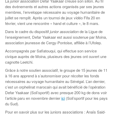
Coordonnées départementales
La
junior association
Defar Yaakaar creuse son sillon. Au fil
Espace bénévoles
Education aux médias
des événements et autres actions organisés par ses jeunes
Malle pédagogique « Parcours d’exils
… Formations BAFD
Actualités loisirs
Story play’r
d’hier et d’aujourd’hui »
Les veilleurs de l’info
membres, l’enveloppe nécessaire au voyage humanitaire de
Education verte
juillet se remplit. Après un tournoi de jeux vidéo Fifa 20 en
Pour s’inscrire
La ligue 95 et Recyclivre
Formation Eco-délégué.es
février, vient une rencontre « hand et culture », le 8 mars.
Actualité Ecole
Lutte contre l’illettrisme
Dans le cadre du dispositif
junior association
de la Ligue de
l’enseignement, Defar Yaakaar est aussi soutenue par Moina,
association jeunesse de Cergy-Pontoise, affiliée à l’Ufolep.
Accompagnés par Safiatouqui, qui effectue son service
civique auprès de Moina, plusieurs des jeunes ont ouvert une
cagnotte Leetchi.
Grâce à notre soutien associatif, le groupe de 15 jeunes de 11
à 16 ans apprend à s’autonomiser pour récolter les fonds
nécessaires au voyage humanitaire au Sénégal. L’an dernier,
c’est un orphelinat marocain qui avait bénéficié de l’opération
Defar Yaakaar (Soli’sportif) avec presque 200 kg de dons voir
l’article paru en novembre dernier
ici
(Soli’sportif pour les pays
du Sud).
Pour en savoir plus sur les juniors associations : Anaïs Said-