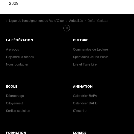
2008
Ligue de l'enseignement du Val-d'Oise
Actualités
Defar Yaakaar
LA FÉDÉRATION
CULTURE
A propos
Commandos de Lecture
Rejoindre le réseau
Spectacles Jeune Public
Nous contacter
Lire et Faire Lire
ÉCOLE
ANIMATION
Décrochage
Calendrier BAFA
Citoyenneté
Calendrier BAFD
Sorties scolaires
S’inscrire
FORMATION
LOISIRS