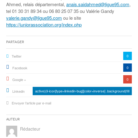
Ahmed, relais départemental,
anais.saidahmed@ligue95.com
,
tel 01 30 31 89 34 ou 06 80 25 07 35 ou Valérie Gandy
valerie.gandy@ligue95.com
ou le site
https://juniorassociation.org/index.php
Partager
0
Twitter
0
Facebook
0
Google +
active){li-icon[type=linkedin-bug][color=inverse] .background{fill
Linkedin
Envoyer l'article par e-mail
Auteur
Rédacteur