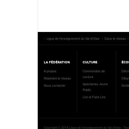
Ligue de l'enseignement du Val-d'Oise
Dans le réseau
LA FÉDÉRATION
CULTURE
ÉCO
A propos
Commandos de
Décr
Lecture
Rejoindre le réseau
Cito
Spectacles Jeune
Nous contacter
Sorti
Public
Lire et Faire Lire
Copyright © 2018 Ligue de l'enseignement du Val d'oise - Tou