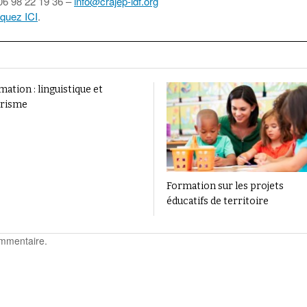
06 98 22 19 36 –
info@crajep-idf.org
liquez ICI
.
ation : linguistique et
trisme
Formation sur les projets
éducatifs de territoire
ommentaire.