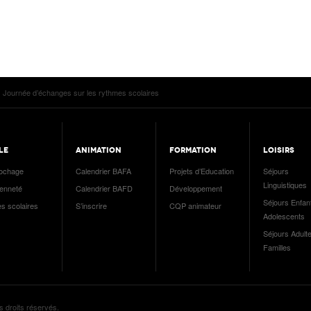
Journée d’échanges sur les rythmes scolaires
LE
ANIMATION
FORMATION
LOISIRS
ochage
Calendrier BAFA
Projets d’Education
Séjours
Linguistiques
yenneté
Calendrier BAFD
Développement
Séjours Enfan
es scolaires
S’inscrire
CQP animateur
Adolescents
Séjours Adulte
Familles
s droits réservés.