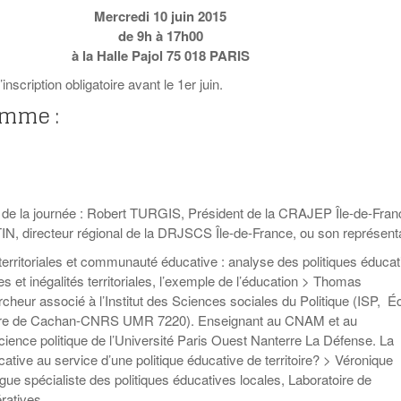
Education aux médias
Les veilleurs de l’info
Malle pédagogique «
La ligue 95 et
Mercredi 10 juin 2015
Pour s’inscrire
Parcours d’exils d’hier
Education verte
Recyclivre
Formation Eco-
de 9h à 17h00
et d’aujourd’hui »
délégué.es
Actualité Ecole
Lutte contre
à la Halle Pajol 75 018 PARIS
l’illettrisme
l’inscription obligatoire avant le 1er juin.
amme :
 de la journée : Robert TURGIS, Président de la CRAJEP Île-de-Fran
, directeur régional de la DRJSCS Île-de-France, ou son représent
 territoriales et communauté éducative : analyse des politiques éduca
es et inégalités territoriales, l’exemple de l’éducation > Thomas
heur associé à l’Institut des Sciences sociales du Politique (ISP, É
ure de Cachan-CNRS UMR 7220). Enseignant au CNAM et au
ience politique de l’Université Paris Ouest Nanterre La Défense. La
ive au service d’une politique éducative de territoire? > Véronique
gue spécialiste des politiques éducatives locales, Laboratoire de
ratives.