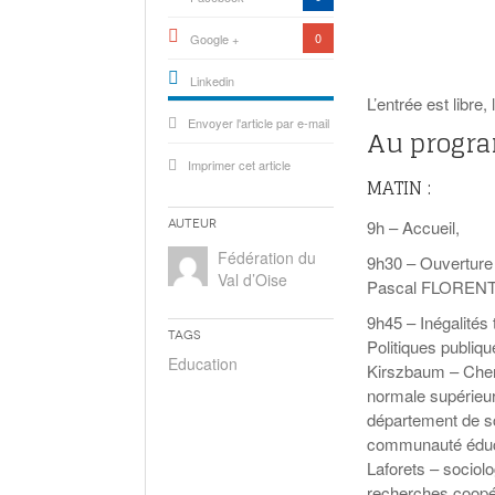
0
Google +
Linkedin
L’entrée est libre, 
active){li-
Envoyer l'article par e-mail
icon[type=linkedin-bug]
Au progr
[color=inverse]
.background{fill
Imprimer cet article
MATIN :
9h – Accueil,
Auteur
Fédération du
9h30 – Ouverture
Val d’Oise
Pascal FLORENTIN
9h45 – Inégalités
Tags
Politiques publiqu
Education
Kirszbaum – Cherc
normale supérie
département de sc
communauté éducat
Laforets – sociolo
recherches coopé