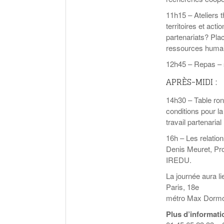
11h15 – Ateliers 
territoires et ac
partenariats? Pla
ressources humain
12h45 – Repas – 
APRÈS-MIDI :
14h30 – Table ron
conditions pour la
travail partenarial
16h – Les relatio
Denis Meuret, Pro
IREDU.
La journée aura l
Paris, 18e
métro Max Dormoy,
Plus d’informati