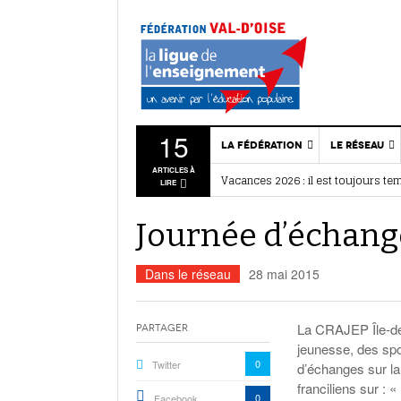
15
LA FÉDÉRATION
LE RÉSEAU
ARTICLES À
Vacances 2026 : il est toujours te
Qui sommes-nous ?
Associatio
LIRE
BAFA / BAFD : nos stages d’été
- 28 
Projet Fédéral
Nous rejo
Ce que disent les associations
- 27
Journée d’échange
Vie statutaire de la
Dispositif
Quartiers d’été : citoyenneté et
fédération
Assemblée générale 2026 : retour
Liens
Ressources
Dans le réseau
28 mai 2015
Actualités
associatives
associativ
Vie sportive
La CRAJEP Île-de-
Annuaire des services
Partager
jeunesse, des spo
Actualités de la
0
Twitter
fédération
d’échanges sur la
franciliens sur : «
0
Facebook