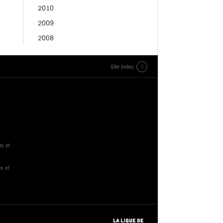
2010
2009
2008
Site index
ts et
s et